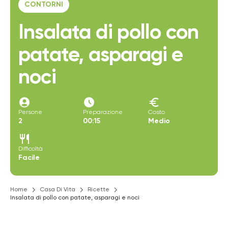
CONTORNI
Insalata di pollo con
patate, asparagi e
noci
account_circle
access_time_filled
euro
Persone
Preparazione
Costo
2
00:15
Medio
restaurant
Difficoltà
Facile
Home
Casa Di Vita
Ricette
Insalata di pollo con patate, asparagi e noci