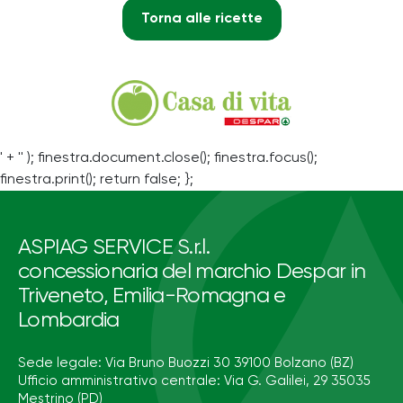
Torna alle ricette
' + '' ); finestra.document.close(); finestra.focus();
finestra.print(); return false; };
ASPIAG SERVICE S.r.l.
concessionaria del marchio Despar in
Triveneto, Emilia-Romagna e
Lombardia
Sede legale: Via Bruno Buozzi 30 39100 Bolzano (BZ)
Ufficio amministrativo centrale: Via G. Galilei, 29 35035
Mestrino (PD)