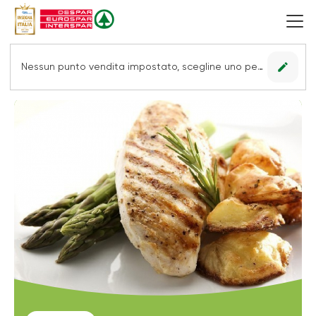
edit
Nessun punto vendita impostato, scegline uno per vedere le offerte.