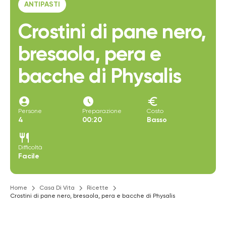
ANTIPASTI
Crostini di pane nero,
bresaola, pera e
bacche di Physalis
account_circle
access_time_filled
euro
Persone
Preparazione
Costo
4
00:20
Basso
restaurant
Difficoltà
Facile
Home
Casa Di Vita
Ricette
Crostini di pane nero, bresaola, pera e bacche di Physalis