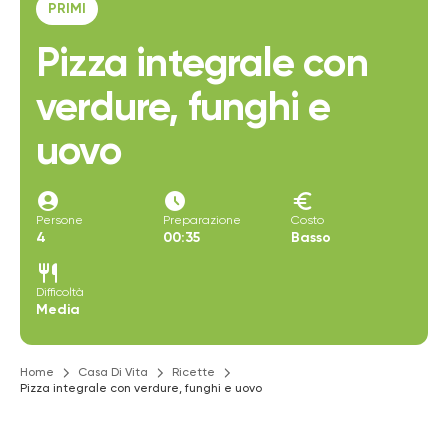
PRIMI
Pizza integrale con
verdure, funghi e
uovo
account_circle
access_time_filled
euro
Persone
Preparazione
Costo
4
00:35
Basso
restaurant
Difficoltà
Media
Home
Casa Di Vita
Ricette
Pizza integrale con verdure, funghi e uovo