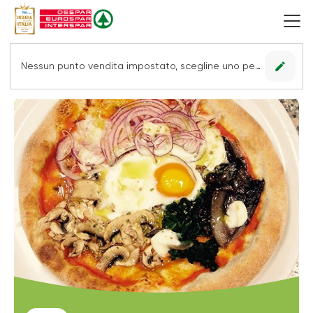
edit
Nessun punto vendita impostato, scegline uno per vedere le offerte.