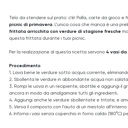
Telo da stendere sul prato: c’è! Palla, carte da gioco e 
picnic di primavera
. L’unica cosa che manca è una preli
frittata arricchita con verdure di stagione fresche
ma 
questa frittata durante i tuoi picnic.
Per la realizzazione di questa ricetta servono
4 vasi da
Procedimento
1. Lava bene le verdure sotto acqua corrente, eliminando 
2. Sbollenta le verdure in abbondante acqua non salata 
3. Rompi le uova in un recipiente, sbattile e aggiungi il
ancora in modo da amalgamare tutti gli ingredienti.
4. Aggiungi anche le verdure sbollentate e tritate, e 
5. Versa il composto con l’aiuto di un mestolo all’interno d
6. Inforna i vasi senza coperchio in forno caldo (180°C) p