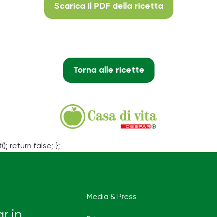
Scarica il PDF della ricetta
Torna alle ricette
(); return false; };
Media & Press
r in