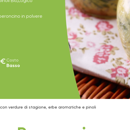
pinoli Bio,Logico
peroncino in polvere
euro
Costo
Basso
c con verdure di stagione, erbe aromatiche e pinoli