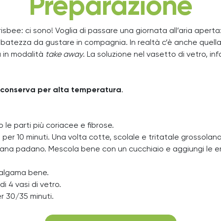
Preparazione
frisbee: ci sono! Voglia di passare una giornata all’aria aper
batezza da gustare in compagnia. In realtà c’è anche quella, 
in modalità
take away
. La soluzione nel vasetto di vetro, in
 conserva per alta temperatura
.
le parti più coriacee e fibrose.
per 10 minuti. Una volta cotte, scolale e tritatale grossola
 grana padano. Mescola bene con un cucchiaio e aggiungi le erb
amalgama bene.
i 4 vasi di vetro.
er 30/35 minuti.