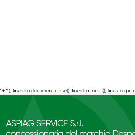
' + '' ); finestra.document.close(); finestra.focus(); finestra.print
ASPIAG SERVICE S.r.l.
concessionaria del marchio Despa