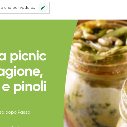
edit
Nessun punto vendita impostato, scegline uno per vedere le offerte.
a picnic
agione,
e pinoli
sso dopo Passo