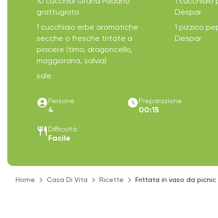
10 cucchiai Grana Padano
1 cucchiaio 
grattugiato
Despar
1 cucchiaio erbe aromatiche
1 pizzico pe
secche o fresche tritate a
Despar
piacere (timo, dragoncello,
maggiorana, salvia)
sale
account_circle
access_time_filled
Persone
Preparazione
4
00:15
restaurant
Difficoltà
Facile
Home
Casa Di Vita
Ricette
Frittata in vaso da picni