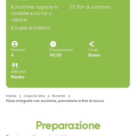
8 zucchine tagliate a
20 fiori di zucchina
rondelle e cotte a
vapore
8 foglie di basilico
account_circle
access_time_filled
euro
Persone
Preparazione
Costo
4
00:20
Basso
restaurant
Difficoltà
Media
Home
Casa Di Vita
Ricette
Pizza integrale con zucchine, pomodorini e fiori di zucca
Preparazione