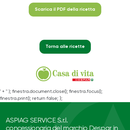
Scarica il PDF della ricetta
Torna alle ricette
' + '' ); finestra.document.close(); finestra.focus();
finestra.print(); return false; };
ASPIAG SERVICE S.r.l.
concessionaria del marchio Despar in