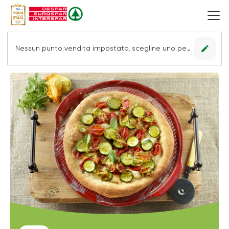
edit
Nessun punto vendita impostato, scegline uno per vedere le offerte.