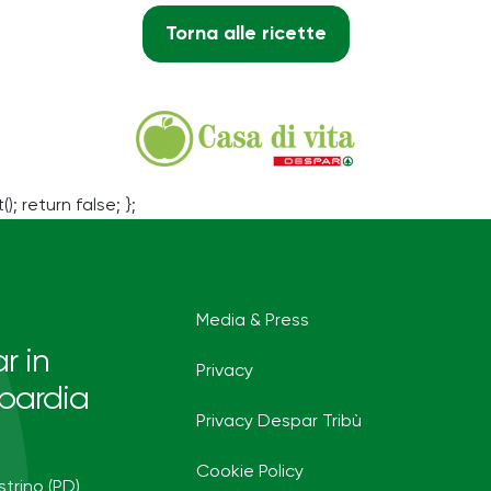
Torna alle ricette
(); return false; };
Media & Press
r in
Privacy
bardia
Privacy Despar Tribù
Cookie Policy
strino (PD)