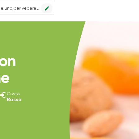
edit
Nessun punto vendita impostato, scegline uno per vedere le offerte.
con
he
euro
Costo
Basso