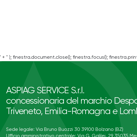
' + '' ); finestra.document.close(); finestra.focus(); finestra.print
ASPIAG SERVICE S.r.l.
concessionaria del marchio Despa
Triveneto, Emilia-Romagna e Lom
Sede legale: Via Bruno Buozzi 30 39100 Bolzano (BZ)
Ufficio amministrativo centrale: Via G. Galilei, 29 35035 Me