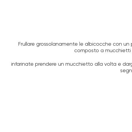
Frullare grossolanamente le albicocche con un p
composto a mucchietti n
infarinate prendere un mucchietto alla volta e dargl
segno