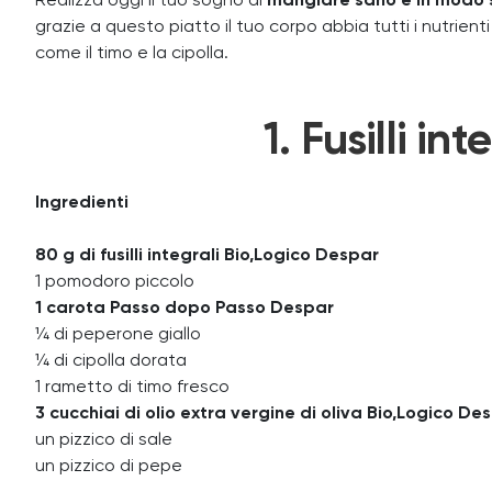
Realizza oggi il tuo sogno di
mangiare sano e in modo 
grazie a questo piatto il tuo corpo abbia tutti i nutrient
come il timo e la cipolla.
1. Fusilli in
Ingredienti
80 g di fusilli integrali Bio,Logico Despar
1 pomodoro piccolo
1 carota Passo dopo Passo Despar
¼ di peperone giallo
¼ di cipolla dorata
1 rametto di timo fresco
3 cucchiai di olio extra vergine di oliva Bio,Logico De
un pizzico di sale
un pizzico di pepe