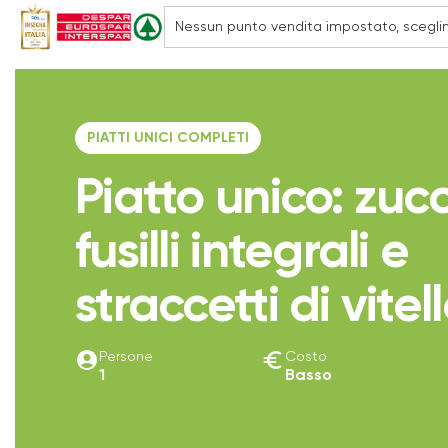
PIATTI UNICI COMPLETI
Piatto unico: zuc
fusilli integrali e
straccetti di vitel
account_circle
euro
Persone
Costo
1
Basso