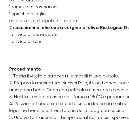
5 foglie di salvia
1 rametto di rosmarino
1 spicchio di aglio
un pezzetto di cipolla di Tropea
2 cucchiaini di olio extra vergine di oliva Bio,Logico 
1 pizzico di pepe verde
1 pizzico di sale
Procedimento
1. Taglia il vitello a straccetti e mettili in una ciotola.
2. Prepara la marinatura: riunisci l’olio, il vino bianco, u
amalgama bene. Copri con pellicola alimentare e conserva
3. Nel frattempo preriscalda il forno a 180°C e prepara un
4. Posiziona il quadrato di carta su una leccarda e al c
legando bene le estremità con dello spago da cucina. In
5. Una volta trascorso il tempo, apri il cartoccio, spolver