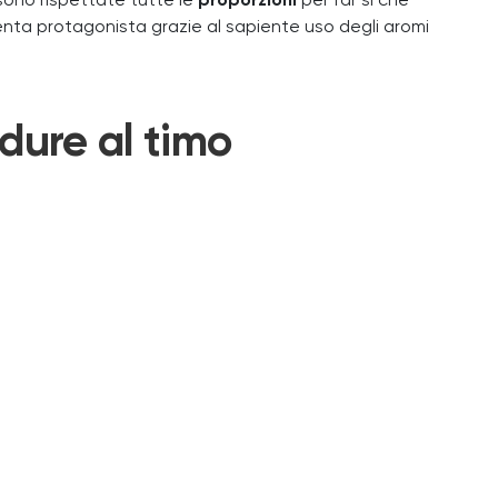
sono rispettate tutte le
proporzioni
per far sì che
diventa protagonista grazie al sapiente uso degli aromi
erdure al timo