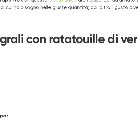
saporito
con questo
piatto unico
aromatico. Se, da un lato 
i di cui ha bisogno nelle giuste quantità; dall’altro il gusto 
tegrali con ratatouille di v
spar