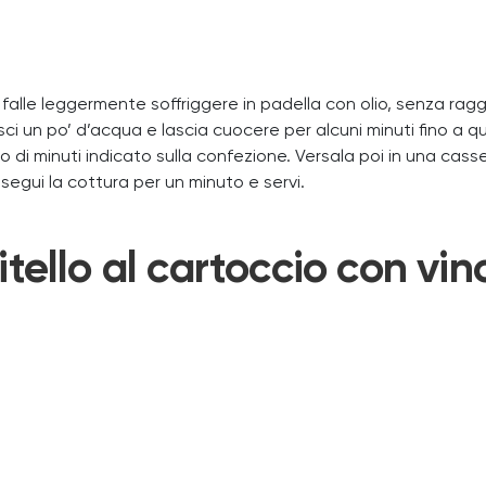
; falle leggermente soffriggere in padella con olio, senza ragg
isci un po’ d’acqua e lascia cuocere per alcuni minuti fino a
o di minuti indicato sulla confezione. Versala poi in una cass
osegui la cottura per un minuto e servi.
vitello al cartoccio con v