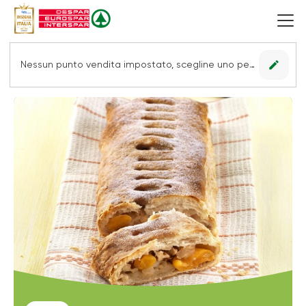
edit
Nessun punto vendita impostato, scegline uno per vedere le offerte.