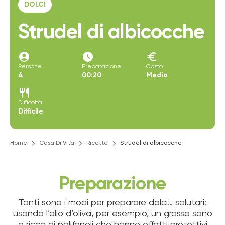
DOLCI
Strudel di albicocche
account_circle
access_time_filled
euro
Persone
Preparazione
Costo
4
00:20
Medio
restaurant
Difficoltà
Difficile
Home
Casa Di Vita
Ricette
Strudel di albicocche
Preparazione
Tanti sono i modi per preparare dolci… salutari:
usando l’olio d’oliva, per esempio, un grasso sano
e ricco di polifenoli che hanno effetti protettivi