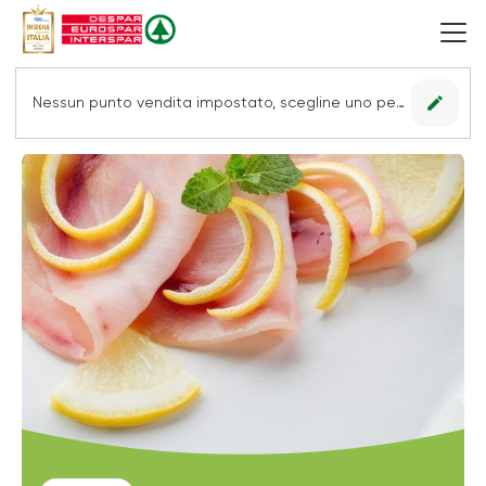
edit
Nessun punto vendita impostato, scegline uno per vedere le offerte.