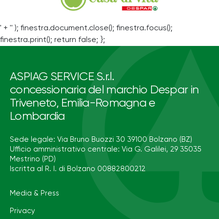
' + '' ); finestra.document.close(); finestra.focus();
finestra.print(); return false; };
ASPIAG SERVICE S.r.l.
concessionaria del marchio Despar in
Triveneto, Emilia-Romagna e
Lombardia
Sede legale: Via Bruno Buozzi 30 39100 Bolzano (BZ)
Ufficio amministrativo centrale: Via G. Galilei, 29 35035
Mestrino (PD)
Iscritta al R. I. di Bolzano 00882800212
Media & Press
Privacy