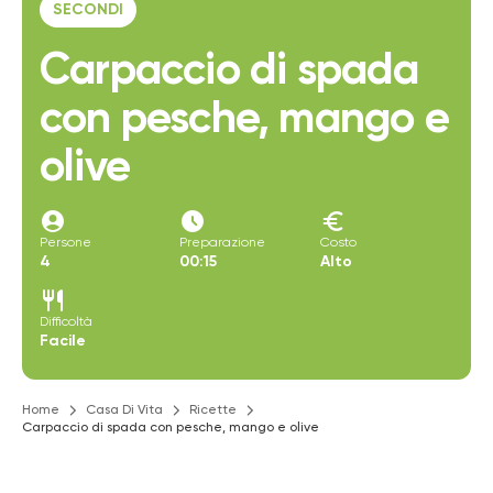
SECONDI
Carpaccio di spada
con pesche, mango e
olive
account_circle
access_time_filled
euro
Persone
Preparazione
Costo
4
00:15
Alto
restaurant
Difficoltà
Facile
Home
Casa Di Vita
Ricette
Carpaccio di spada con pesche, mango e olive