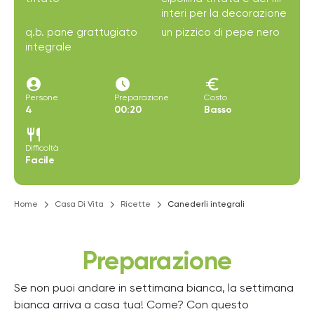
interi per la decorazione
q.b. pane grattugiato
un pizzico di pepe nero
integrale
account_circle
access_time_filled
euro
Persone
Preparazione
Costo
4
00:20
Basso
restaurant
Difficoltà
Facile
Home
Casa Di Vita
Ricette
Canederli integrali
Preparazione
Se non puoi andare in settimana bianca, la settimana
bianca arriva a casa tua! Come? Con questo