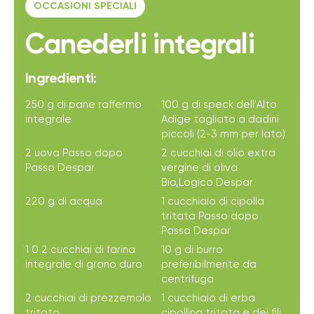
OCCASIONI SPECIALI
Canederli integrali
Ingredienti:
250 g di pane raffermo
100 g di speck dell'Alto
integrale
Adige tagliato a dadini
piccoli (2-3 mm per lato)
2 uova Passo dopo
2 cucchiai di olio extra
Passo Despar
vergine di oliva
Bio,Logico Despar
220 g di acqua
1 cucchiaio di cipolla
tritata Passo dopo
Passo Despar
1 0 2 cucchiai di farina
10 g di burro
integrale di grano duro
preferibilmente da
centrifuga
2 cucchiai di prezzemolo
1 cucchiaio di erba
tritato
cipollina tritata e dei fili