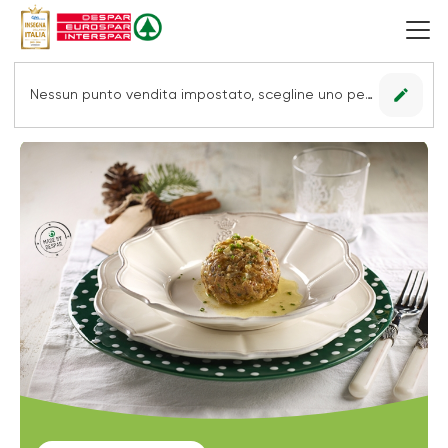
edit
Nessun punto vendita impostato, scegline uno per vedere le offerte.