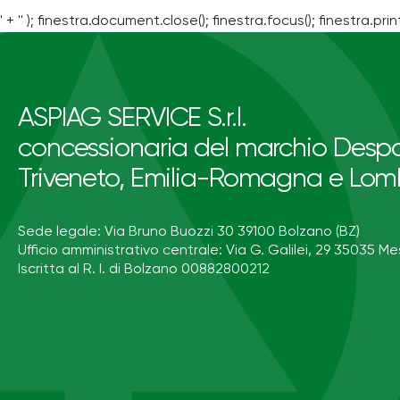
' + '' ); finestra.document.close(); finestra.focus(); finestra.print
ASPIAG SERVICE S.r.l.
concessionaria del marchio Despa
Triveneto, Emilia-Romagna e Lom
Sede legale: Via Bruno Buozzi 30 39100 Bolzano (BZ)
Ufficio amministrativo centrale: Via G. Galilei, 29 35035 Me
Iscritta al R. I. di Bolzano 00882800212