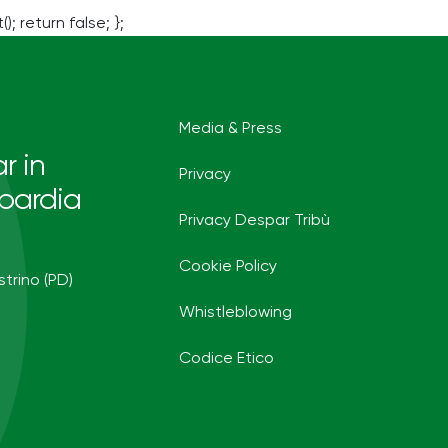
(); return false; };
Media & Press
r in
Privacy
bardia
Privacy Despar Tribù
Cookie Policy
strino (PD)
Whistleblowing
Codice Etico