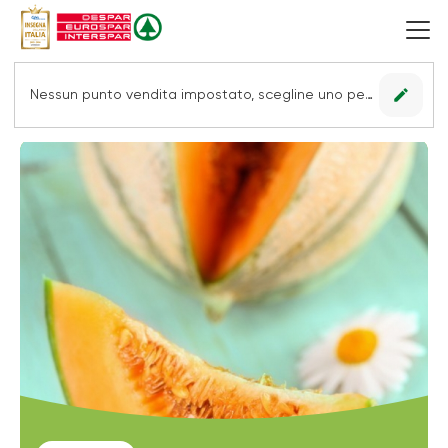
edit
Nessun punto vendita impostato, scegline uno per vedere le offerte.