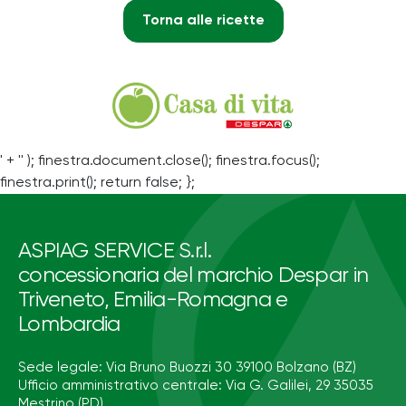
Torna alle ricette
' + '' ); finestra.document.close(); finestra.focus();
finestra.print(); return false; };
ASPIAG SERVICE S.r.l.
concessionaria del marchio Despar in
Triveneto, Emilia-Romagna e
Lombardia
Sede legale: Via Bruno Buozzi 30 39100 Bolzano (BZ)
Ufficio amministrativo centrale: Via G. Galilei, 29 35035
Mestrino (PD)