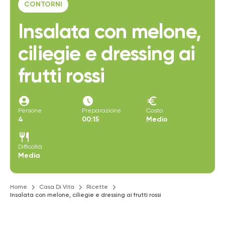
CONTORNI
Insalata con melone,
ciliegie e dressing ai
frutti rossi
account_circle
access_time_filled
euro
Persone
Preparazione
Costo
4
00:15
Medio
restaurant
Difficoltà
Media
Home
Casa Di Vita
Ricette
Insalata con melone, ciliegie e dressing ai frutti rossi