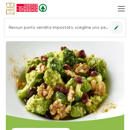
edit
Nessun punto vendita impostato, scegline uno per vedere le offerte.