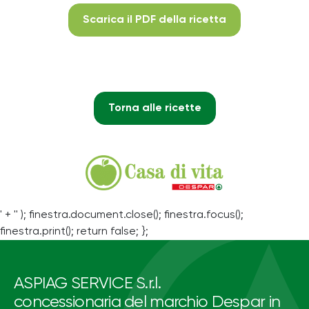
Scarica il PDF della ricetta
Torna alle ricette
' + '' ); finestra.document.close(); finestra.focus();
finestra.print(); return false; };
ASPIAG SERVICE S.r.l.
concessionaria del marchio Despar in