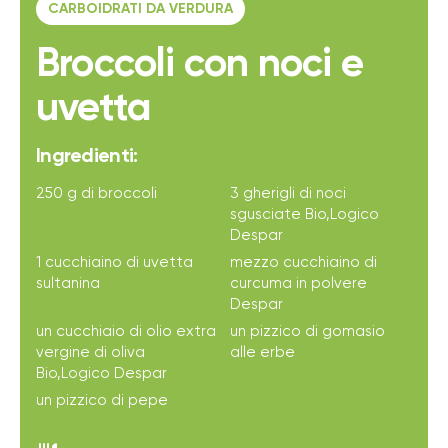
CARBOIDRATI DA VERDURA
Broccoli con noci e
uvetta
Ingredienti:
250 g di broccoli
3 gherigli di noci
sgusciate Bio,Logico
Despar
1 cucchiaino di uvetta
mezzo cucchiaino di
sultanina
curcuma in polvere
Despar
un cucchiaio di olio extra
un pizzico di gomasio
vergine di oliva
alle erbe
Bio,Logico Despar
un pizzico di pepe