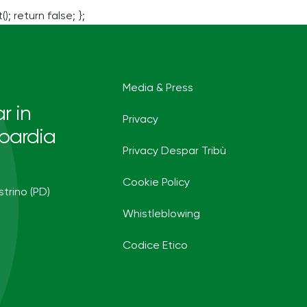
(); return false; };
Media & Press
r in
Privacy
bardia
Privacy Despar Tribù
Cookie Policy
strino (PD)
Whistleblowing
Codice Etico