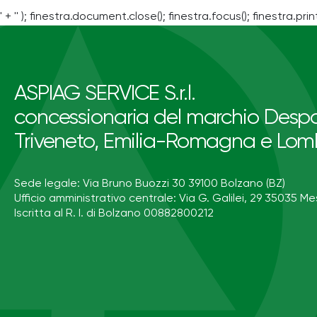
' + '' ); finestra.document.close(); finestra.focus(); finestra.print
ASPIAG SERVICE S.r.l.
concessionaria del marchio Despa
Triveneto, Emilia-Romagna e Lom
Sede legale: Via Bruno Buozzi 30 39100 Bolzano (BZ)
Ufficio amministrativo centrale: Via G. Galilei, 29 35035 Me
Iscritta al R. I. di Bolzano 00882800212