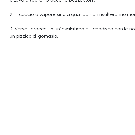
1. Lavo e taglio i broccoli a pezzettoni.
2. Li cuocio a vapore sino a quando non risulteranno mor
3. Verso i broccoli in un’insalatiera e li condisco con l
un pizzico di gomasio.