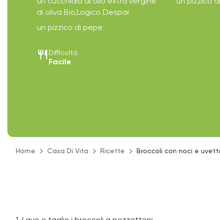
un cucchiaio di olio extra vergine
un pizzico d
di oliva Bio,Logico Despar
un pizzico di pepe
restaurant
Difficoltà
Facile
Home
Casa Di Vita
Ricette
Broccoli con noci e uvett