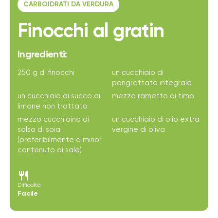
CARBOIDRATI DA VERDURA
Finocchi al gratin
Ingredienti:
250 g di finocchi
un cucchiaio di
pangrattato integrale
un cucchiaio di succo di
mezzo rametto di timo
limone non trattato
mezzo cucchiaino di
un cucchiaio di olio extra
salsa di soia
vergine di oliva
(preferibilmente a minor
contenuto di sale)
restaurant
Difficoltà
Facile