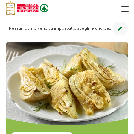
edit
Nessun punto vendita impostato, scegline uno per vedere le offerte.