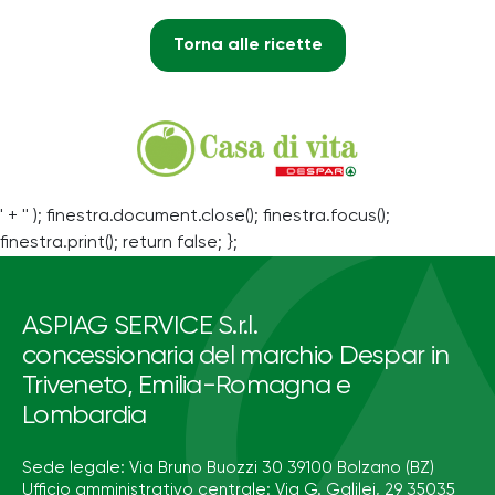
Torna alle ricette
' + '' ); finestra.document.close(); finestra.focus();
finestra.print(); return false; };
ASPIAG SERVICE S.r.l.
concessionaria del marchio Despar in
Triveneto, Emilia-Romagna e
Lombardia
Sede legale: Via Bruno Buozzi 30 39100 Bolzano (BZ)
Ufficio amministrativo centrale: Via G. Galilei, 29 35035