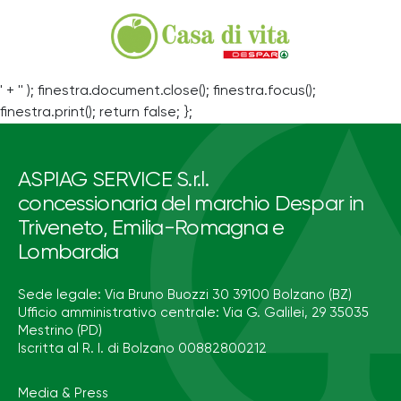
' + '' ); finestra.document.close(); finestra.focus();
finestra.print(); return false; };
ASPIAG SERVICE S.r.l.
concessionaria del marchio Despar in
Triveneto, Emilia-Romagna e
Lombardia
Sede legale: Via Bruno Buozzi 30 39100 Bolzano (BZ)
Ufficio amministrativo centrale: Via G. Galilei, 29 35035
Mestrino (PD)
Iscritta al R. I. di Bolzano 00882800212
Media & Press