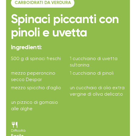
CARBOIDRATI DA VERDURA
Spinaci piccanti con
pinoli e uvetta
Ingredienti:
500 g di spinaci freschi
1 cucchiaino di uvetta
sultanina
mezzo peperoncino
1 cucchiaino di pinoli
secco Despar
mezzo spicchio d'aglio
un cucchiaio di olio extra
vergine di oliva delicato
un pizzico di gomasio
alle alghe
restaurant
Difficoltà
Facile