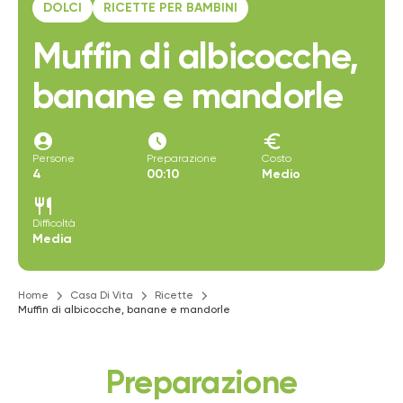
DOLCI
RICETTE PER BAMBINI
Muffin di albicocche,
banane e mandorle
account_circle
access_time_filled
euro
Persone
Preparazione
Costo
4
00:10
Medio
restaurant
Difficoltà
Media
Home
Casa Di Vita
Ricette
Muffin di albicocche, banane e mandorle
Preparazione