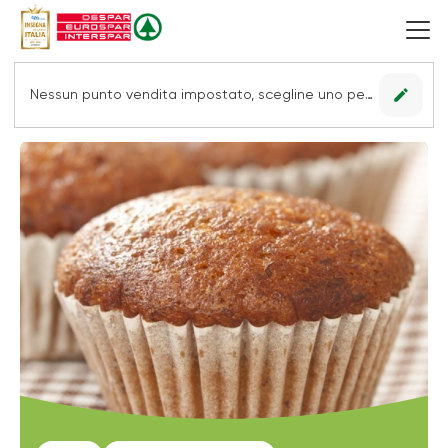
edit
Nessun punto vendita impostato, scegline uno per vedere le offerte.