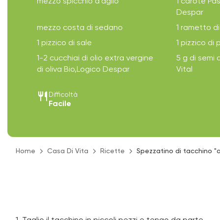
mezzo spicchio d'aglio
1 carote Pa
Despar
mezzo costa di sedano
1 rametto d
1 pizzico di sale
1 pizzico di
1-2 cucchiai di olio extra vergine
5 g di semi
di oliva Bio,Logico Despar
Vital
restaurant
Difficoltà
Facile
Home
Casa Di Vita
Ricette
Spezzatino di tacchino "a