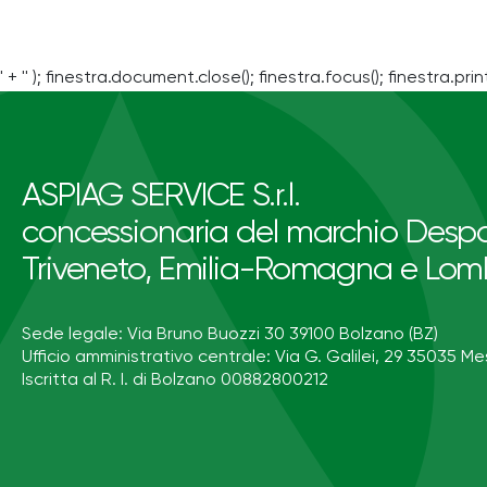
' + '' ); finestra.document.close(); finestra.focus(); finestra.print
ASPIAG SERVICE S.r.l.
concessionaria del marchio Despa
Triveneto, Emilia-Romagna e Lom
Sede legale: Via Bruno Buozzi 30 39100 Bolzano (BZ)
Ufficio amministrativo centrale: Via G. Galilei, 29 35035 Me
Iscritta al R. I. di Bolzano 00882800212