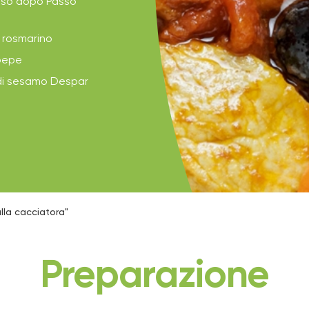
sso dopo Passo
i rosmarino
 pepe
 di sesamo Despar
lla cacciatora"
Preparazione