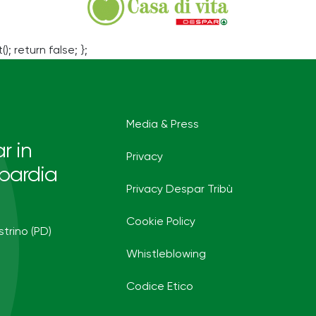
(); return false; };
Media & Press
r in
Privacy
bardia
Privacy Despar Tribù
Cookie Policy
strino (PD)
Whistleblowing
Codice Etico