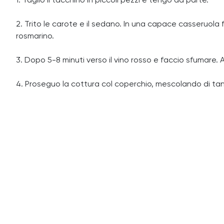
1. Taglio il tacchino in piccoli pezzi e tengo da parte.
2. Trito le carote e il sedano. In una capace casseruola f
rosmarino.
3. Dopo 5-8 minuti verso il vino rosso e faccio sfumare. 
4. Proseguo la cottura col coperchio, mescolando di tant