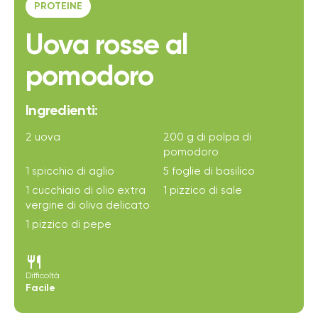
PROTEINE
Uova rosse al
pomodoro
Ingredienti:
2 uova
200 g di polpa di
pomodoro
1 spicchio di aglio
5 foglie di basilico
1 cucchiaio di olio extra
1 pizzico di sale
vergine di oliva delicato
1 pizzico di pepe
restaurant
Difficoltà
Facile