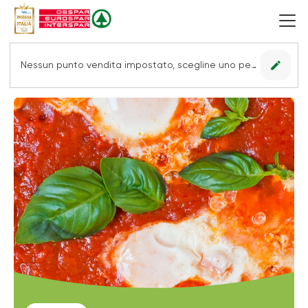
edit
Nessun punto vendita impostato, scegline uno per vedere le offerte.