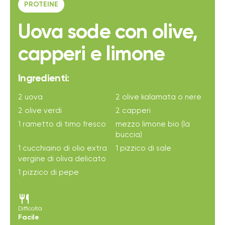
PROTEINE
Uova sode con olive,
capperi e limone
Ingredienti:
2 uova
2 olive kalamata o nere
2 olive verdi
2 capperi
1 rametto di timo fresco
mezzo limone bio (la
buccia)
1 cucchiaino di olio extra
1 pizzico di sale
vergine di oliva delicato
1 pizzico di pepe
restaurant
Difficoltà
Facile