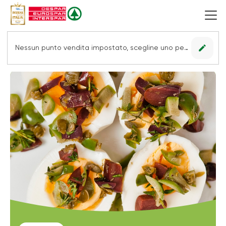
edit
Nessun punto vendita impostato, scegline uno per vedere le offerte.