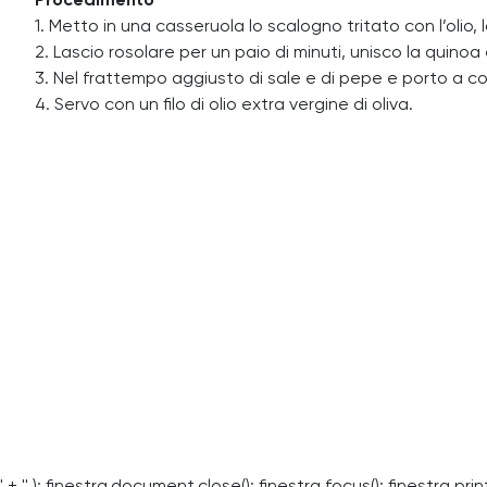
Procedimento
1. Metto in una casseruola lo scalogno tritato con l’olio, 
2. Lascio rosolare per un paio di minuti, unisco la qui
3. Nel frattempo aggiusto di sale e di pepe e porto a 
4. Servo con un filo di olio extra vergine di oliva.
' + '' ); finestra.document.close(); finestra.focus(); finestra.print