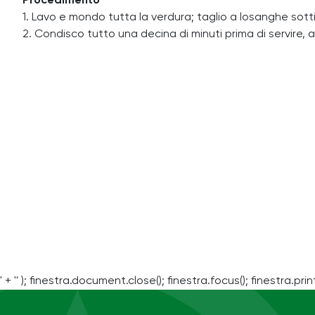
Procedimento
1. Lavo e mondo tutta la verdura; taglio a losanghe sottili
2. Condisco tutto una decina di minuti prima di servire
' + '' ); finestra.document.close(); finestra.focus(); finestra.print