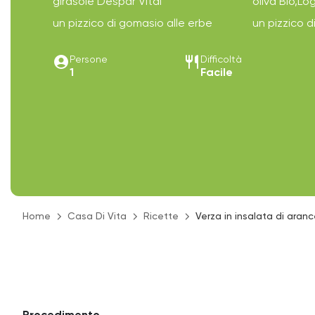
girasole Despar Vital
oliva Bio,L
un pizzico di gomasio alle erbe
un pizzico d
account_circle
restaurant
Persone
Difficoltà
1
Facile
Home
Casa Di Vita
Ricette
Verza in insalata di ara