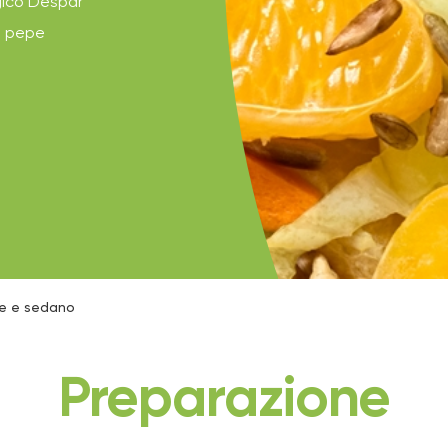
ogico Despar
i pepe
nce e sedano
Preparazione