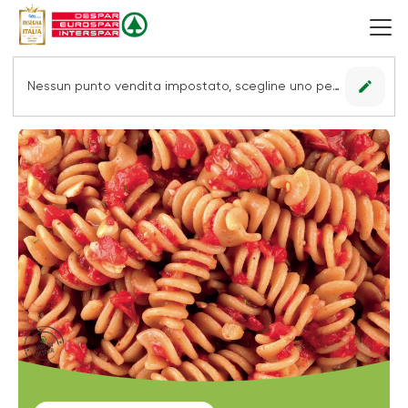
edit
Nessun punto vendita impostato, scegline uno per vedere le offerte.