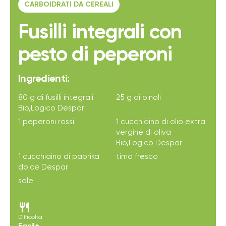
CARBOIDRATI DA CEREALI
Fusilli integrali con
pesto di peperoni
Ingredienti:
80 g di fusilli integrali
25 g di pinoli
Bio,Logico Despar
1 peperoni rossi
1 cucchiaino di olio extra
vergine di oliva
Bio,Logico Despar
1 cucchiaino di paprika
timo fresco
dolce Despar
sale
restaurant
Difficoltà
Facile