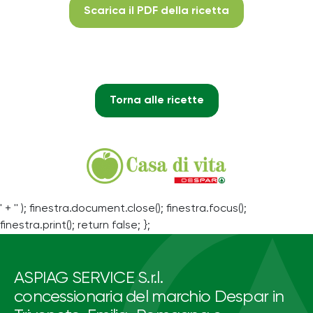
Scarica il PDF della ricetta
Torna alle ricette
' + '' ); finestra.document.close(); finestra.focus();
finestra.print(); return false; };
ASPIAG SERVICE S.r.l.
concessionaria del marchio Despar in