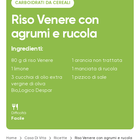
CARBOIDRATI DA CEREALI
Riso Venere con
agrumi e rucola
Ingredienti:
80 g di riso Venere
1 arancia non trattata
1 limone
1 manciata di rucola
3 cucchiai di olio extra
1 pizzico di sale
vergine di oliva
Bio,Logico Despar
restaurant
Difficoltà
Facile
Home
Casa Di Vita
Ricette
Riso Venere con agrumi e rucola