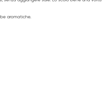
one, senza aggiungere sale. Lo scolo bene una volta
erbe aromatiche.