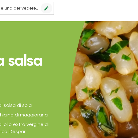
edit
Nessun punto vendita impostato, scegline uno per vedere le offerte.
a salsa
i salsa di soia
iaino di maggiorana
i olio extra vergine di
ogico Despar