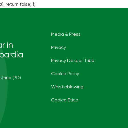
(); return false; };
Media & Press
r in
Privacy
bardia
Privacy Despar Tribù
Cookie Policy
strino (PD)
Whistleblowing
Codice Etico