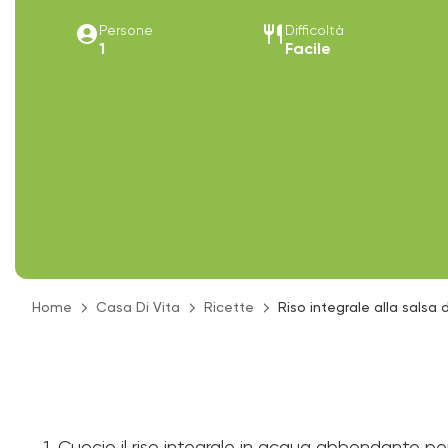
account_circle
restaurant
Persone
Difficoltà
1
Facile
Home
Casa Di Vita
Ricette
Riso integrale alla salsa d