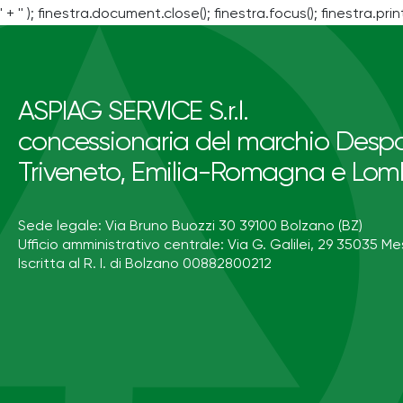
' + '' ); finestra.document.close(); finestra.focus(); finestra.print
ASPIAG SERVICE S.r.l.
concessionaria del marchio Despa
Triveneto, Emilia-Romagna e Lom
Sede legale: Via Bruno Buozzi 30 39100 Bolzano (BZ)
Ufficio amministrativo centrale: Via G. Galilei, 29 35035 Me
Iscritta al R. I. di Bolzano 00882800212