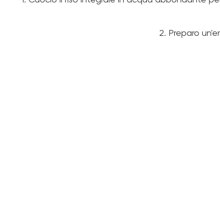
1. Cuocio il riso integrale in acqua abbondante pe
2. Preparo un'e