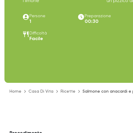
1 limone
un pizzico d
account_circle
access_time_filled
Persone
Preparazione
1
00:30
restaurant
Difficoltà
Facile
Home
Casa Di Vita
Ricette
Salmone con anacardi e 