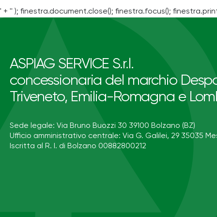
' + '' ); finestra.document.close(); finestra.focus(); finestra.print
ASPIAG SERVICE S.r.l.
concessionaria del marchio Despa
Triveneto, Emilia-Romagna e Lom
Sede legale: Via Bruno Buozzi 30 39100 Bolzano (BZ)
Ufficio amministrativo centrale: Via G. Galilei, 29 35035 Me
Iscritta al R. I. di Bolzano 00882800212