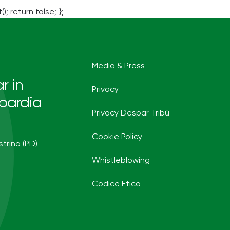
(); return false; };
Media & Press
r in
Privacy
bardia
Privacy Despar Tribù
Cookie Policy
strino (PD)
Whistleblowing
Codice Etico