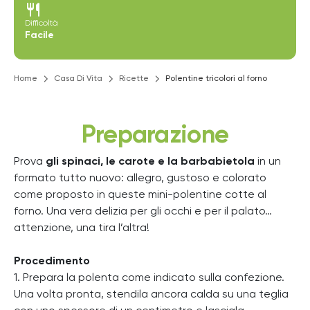
restaurant
Difficoltà
Facile
Home
Casa Di Vita
Ricette
Polentine tricolori al forno
Preparazione
Prova
gli spinaci, le carote e la barbabietola
in un
formato tutto nuovo: allegro, gustoso e colorato
come proposto in queste mini-polentine cotte al
forno. Una vera delizia per gli occhi e per il palato…
attenzione, una tira l’altra!
Procedimento
1. Prepara la polenta come indicato sulla confezione.
Una volta pronta, stendila ancora calda su una teglia