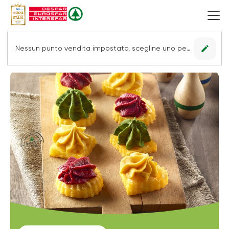
edit
Nessun punto vendita impostato, scegline uno per vedere le offerte.