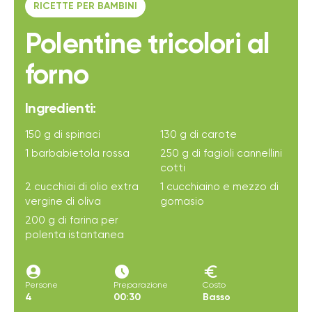
RICETTE PER BAMBINI
Polentine tricolori al
forno
Ingredienti:
150 g di spinaci
130 g di carote
1 barbabietola rossa
250 g di fagioli cannellini
cotti
2 cucchiai di olio extra
1 cucchiaino e mezzo di
vergine di oliva
gomasio
200 g di farina per
polenta istantanea
account_circle
access_time_filled
euro
Persone
Preparazione
Costo
4
00:30
Basso