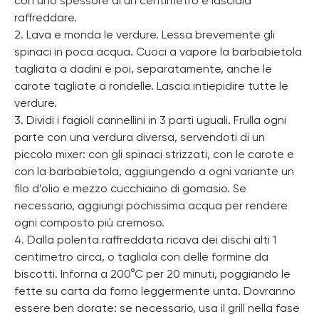
con uno spessore di un centimetro e lasciala
raffreddare.
2. Lava e monda le verdure. Lessa brevemente gli
spinaci in poca acqua. Cuoci a vapore la barbabietola
tagliata a dadini e poi, separatamente, anche le
carote tagliate a rondelle. Lascia intiepidire tutte le
verdure.
3. Dividi i fagioli cannellini in 3 parti uguali. Frulla ogni
parte con una verdura diversa, servendoti di un
piccolo mixer: con gli spinaci strizzati, con le carote e
con la barbabietola, aggiungendo a ogni variante un
filo d’olio e mezzo cucchiaino di gomasio. Se
necessario, aggiungi pochissima acqua per rendere
ogni composto più cremoso.
4. Dalla polenta raffreddata ricava dei dischi alti 1
centimetro circa, o tagliala con delle formine da
biscotti. Inforna a 200°C per 20 minuti, poggiando le
fette su carta da forno leggermente unta. Dovranno
essere ben dorate: se necessario, usa il grill nella fase