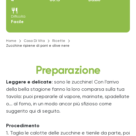
restaurant
Difficoltà
Facile
Home
Casa Di Vita
Ricette
Zucchine ripiene di porri e olive nere
Preparazione
Leggere e delicate
: sono le zucchine! Con l’arrivo
della bella stagione fanno la loro comparsa sulla tua
tavola: puoi prepararle al vapore, marinate, spadellate
o... al forno, in un modo ancor più sfizioso come
suggerito qui di seguito.
Procedimento
1. Taglia le calotte delle zucchine e tienile da parte, poi