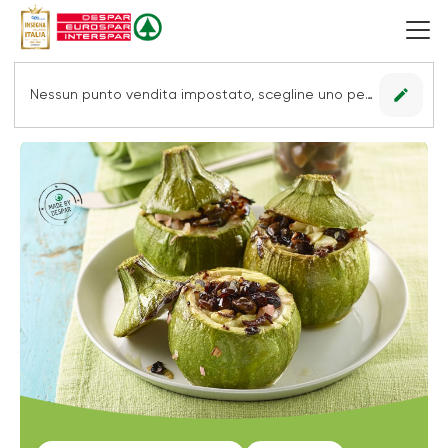
edit
Nessun punto vendita impostato, scegline uno per vedere le offerte.