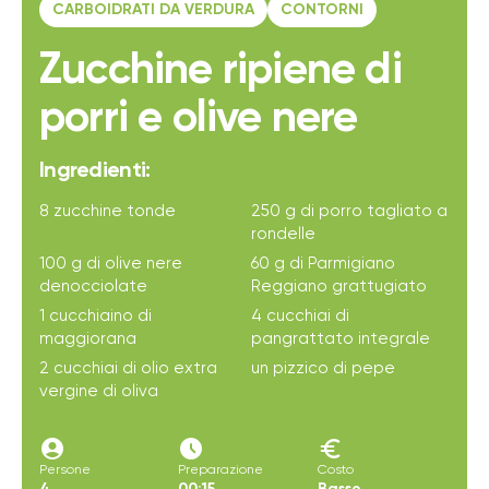
CARBOIDRATI DA VERDURA
CONTORNI
Zucchine ripiene di
porri e olive nere
Ingredienti:
8 zucchine tonde
250 g di porro tagliato a
rondelle
100 g di olive nere
60 g di Parmigiano
denocciolate
Reggiano grattugiato
1 cucchiaino di
4 cucchiai di
maggiorana
pangrattato integrale
2 cucchiai di olio extra
un pizzico di pepe
vergine di oliva
account_circle
access_time_filled
euro
Persone
Preparazione
Costo
4
00:15
Basso