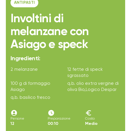
ANTIPASTI
Involtini di
melanzane con
Asiago e speck
Ingredienti:
2 melanzane
12 fette di speck
sgrassato
100 g di formaggio
q.b. olio extra vergine di
Asiago
oliva Bio,Logico Despar
q.b. basilico fresco
account_circle
access_time_filled
euro
Persone
Preparazione
Costo
12
00:10
Medio