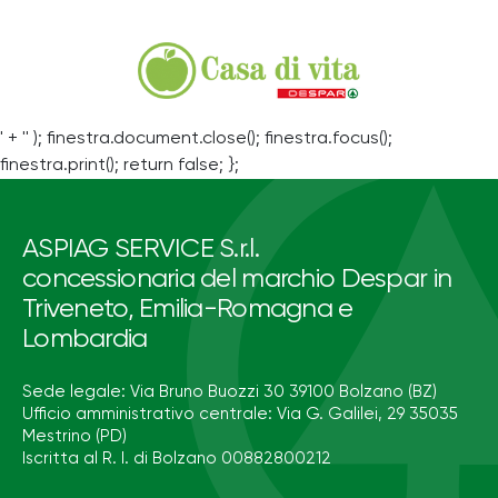
' + '' ); finestra.document.close(); finestra.focus();
finestra.print(); return false; };
ASPIAG SERVICE S.r.l.
concessionaria del marchio Despar in
Triveneto, Emilia-Romagna e
Lombardia
Sede legale: Via Bruno Buozzi 30 39100 Bolzano (BZ)
Ufficio amministrativo centrale: Via G. Galilei, 29 35035
Mestrino (PD)
Iscritta al R. I. di Bolzano 00882800212