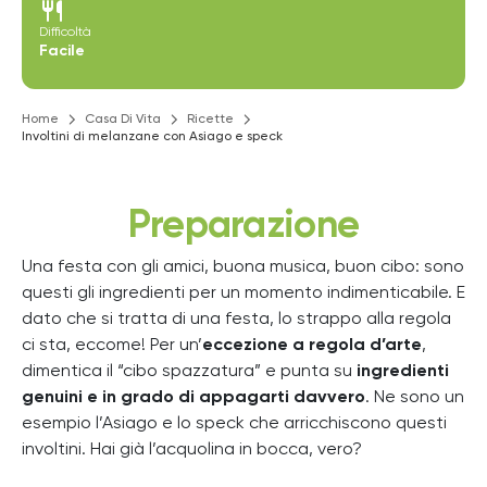
restaurant
Difficoltà
Facile
Home
Casa Di Vita
Ricette
Involtini di melanzane con Asiago e speck
Preparazione
Una festa con gli amici, buona musica, buon cibo: sono
questi gli ingredienti per un momento indimenticabile. E
dato che si tratta di una festa, lo strappo alla regola
ci sta, eccome! Per un’
eccezione a regola d’arte
,
dimentica il “cibo spazzatura” e punta su
ingredienti
genuini e in grado di appagarti davvero
. Ne sono un
esempio l’Asiago e lo speck che arricchiscono questi
involtini. Hai già l’acquolina in bocca, vero?