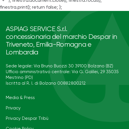
' + '' ); finestra.document.close(); finestra.focus();
finestra.print(); return false; };
ASPIAG SERVICE S.r.l.
concessionaria del marchio Despar in
Triveneto, Emilia-Romagna e
Lombardia
Sede legale: Via Bruno Buozzi 30 39100 Bolzano (BZ)
Ufficio amministrativo centrale: Via G. Galilei, 29 35035
Mestrino (PD)
Iscritta al R. I. di Bolzano 00882800212
Media & Press
Privacy
Privacy Despar Tribù
Cookie Policy