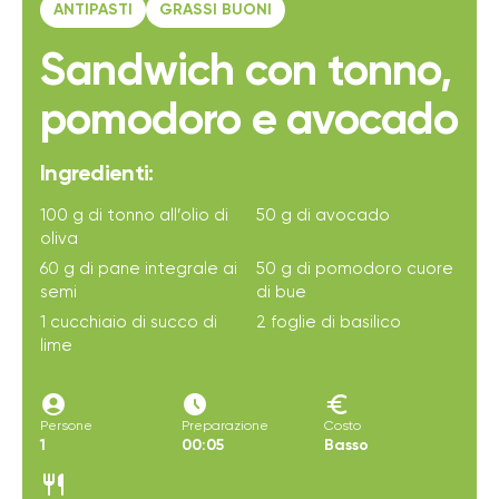
ANTIPASTI
GRASSI BUONI
Sandwich con tonno,
pomodoro e avocado
Ingredienti:
100 g di tonno all’olio di
50 g di avocado
oliva
60 g di pane integrale ai
50 g di pomodoro cuore
semi
di bue
1 cucchiaio di succo di
2 foglie di basilico
lime
account_circle
access_time_filled
euro
Persone
Preparazione
Costo
1
00:05
Basso
restaurant