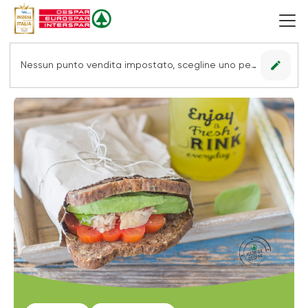
edit
Nessun punto vendita impostato, scegline uno per vedere le offerte.