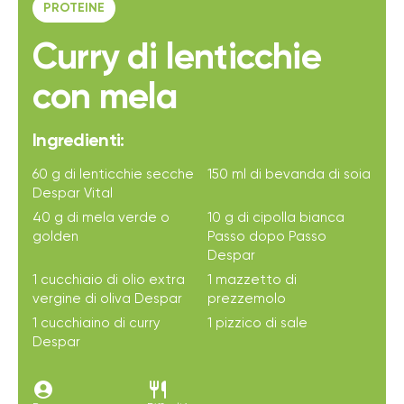
PROTEINE
Curry di lenticchie
con mela
Ingredienti:
60 g di lenticchie secche
150 ml di bevanda di soia
Despar Vital
40 g di mela verde o
10 g di cipolla bianca
golden
Passo dopo Passo
Despar
1 cucchiaio di olio extra
1 mazzetto di
vergine di oliva Despar
prezzemolo
1 cucchiaino di curry
1 pizzico di sale
Despar
account_circle
restaurant