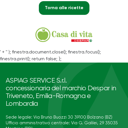
Torna alle ricette
' + '' ); finestra.document.close(); finestra.focus();
finestra.print(); return false; };
ASPIAG SERVICE S.r.l.
concessionaria del marchio Despar in
Triveneto, Emilia-Romagna e
Lombardia
Sede legale: Via Bruno Buozzi 30 39100 Bolzano (BZ)
Ufficio amministrativo centrale: Via G. Galilei, 29 35035