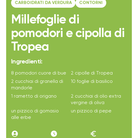
CARBOIDRATI DA VERDURA
CONTORNI
Millefoglie di
pomodori e cipolla di
Tropea
Ingredienti:
8 pomodori cuore di bue
2 cipolle di Tropea
2 cucchiai di granella di
10 foglie di basilico
mandorle
1 rametto di origano
2 cucchiai di olio extra
vergine di oliva
un pizzico di gomasio
un pizzico di pepe
alle erbe
account_circle
access_time_filled
euro