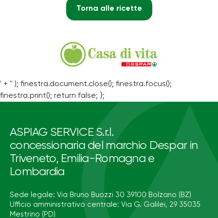
Torna alle ricette
' + '' ); finestra.document.close(); finestra.focus();
finestra.print(); return false; };
ASPIAG SERVICE S.r.l.
concessionaria del marchio Despar in
Triveneto, Emilia-Romagna e
Lombardia
Sede legale: Via Bruno Buozzi 30 39100 Bolzano (BZ)
Ufficio amministrativo centrale: Via G. Galilei, 29 35035
Mestrino (PD)