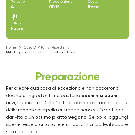
Persone
Preparazione
Costo
4
00:15
Basso
restaurant
Difficoltà
Facile
Home
Casa Di Vita
Ricette
Millefoglie di pomodori e cipolla di Tropea
Preparazione
Per creare qualcosa di eccezionale non occorrono
decine di ingredienti, ne bastano
pochi ma buoni
;
anzi, buonissimi. Delle fette di pomodori cuore di bue e
delle rondelle di cipolla di Tropea sono sufficienti per
dar vita a un
ottimo piatto vegano
. Se poi ci aggiungi
spezie, erbe aromatiche e un po’ di mandorle, il sapore
sarà triplicato.