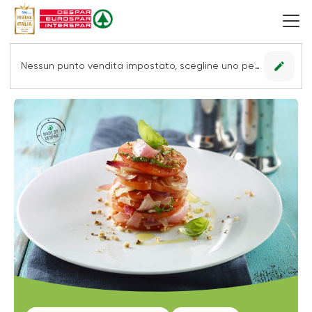
edit
Nessun punto vendita impostato, scegline uno per vedere le offerte.