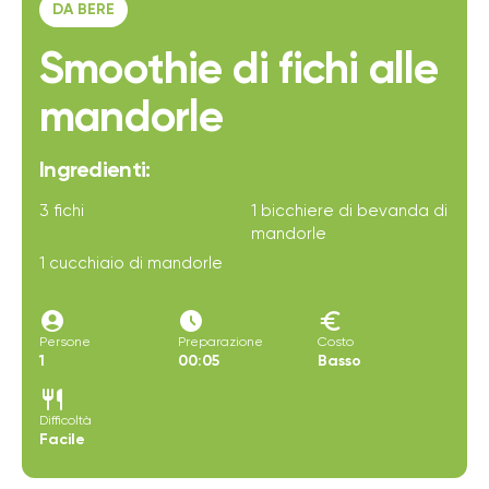
DA BERE
Smoothie di fichi alle
mandorle
Ingredienti:
3 fichi
1 bicchiere di bevanda di
mandorle
1 cucchiaio di mandorle
account_circle
access_time_filled
euro
Persone
Preparazione
Costo
1
00:05
Basso
restaurant
Difficoltà
Facile