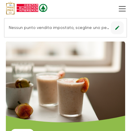
edit
Nessun punto vendita impostato, scegline uno per vedere le offerte.