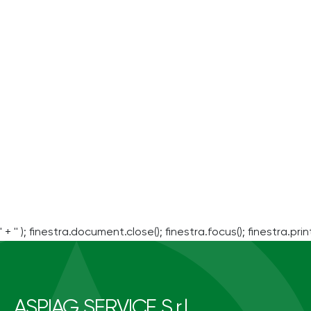
' + '' ); finestra.document.close(); finestra.focus(); finestra.print
ASPIAG SERVICE S.r.l.