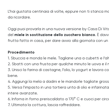
L’hai gustata centinaia di volte, eppure non ti stanca ma
da ricordare.
Oggi puoi provarla in una nuova versione by Casa Di Vit
del
miele in sostituzione dello zucchero bianco
. È dav
frutta fatto in casa, per dare avvio alla giornata con un 
Procedimento
1. Sbuccia e monda le mele. Tagliane una a cubetti e l’alt
2. Sbatti con una frusta per qualche minuto le uova e il 
3. Unisci la farina di castagne, l’olio, lo yogurt e lavora
bene.
4. Aggiungi la mela a dadini e le mandorle tagliate gr
5. Versa l’impasto in una tortiera unta di olio e infarina
intere avanzate.
6. Inforna in forno preriscaldato a 170° C e cuoci per circ
7. Ultimata la cottura, lascia raffreddare.