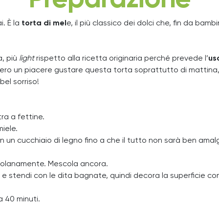
Preparazione
i. È la
torta di mel
e, il più classico dei dolci che, fin da bamb
a, più
light
rispetto alla ricetta originaria perché prevede l’
us
vero un piacere gustare questa torta soprattutto di mattina
bel sorriso!
ra a fettine.
miele.
 con un cucchiaio di legno fino a che il tutto non sarà ben amal
ossolanamente. Mescola ancora.
ta e stendi con le dita bagnate, quindi decora la superficie c
a 40 minuti.