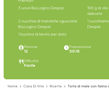
Premium
3 uova Bio,Logico Despar
100 g di olio
delicato
2 cucchiai di mandorle sgusciate
1 cucchiaino
Bio,Logico Despar
Despar
1 bustina di lievito per dolci
account_circle
access_time_filled
Persone
Preparazione
12
00:15
restaurant
Difficoltà
Facile
Home
Casa Di Vita
Ricette
Torta di mele con farina