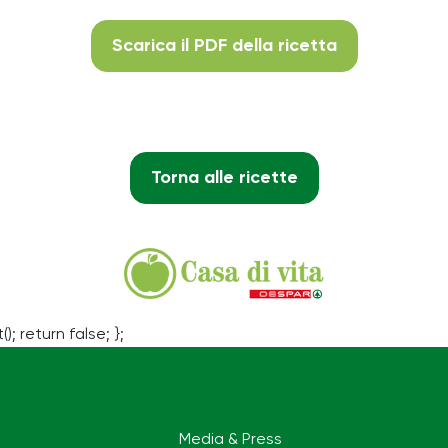
Scarica il PDF della ricetta
Torna alle ricette
(); return false; };
Media & Press