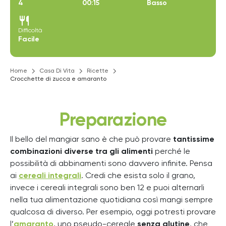
4
00:15
Basso
restaurant
Difficoltà
Facile
Home
Casa Di Vita
Ricette
Crocchette di zucca e amaranto
Preparazione
Il bello del mangiar sano è che può provare
tantissime
combinazioni diverse tra gli alimenti
perché le
possibilità di abbinamenti sono davvero infinite. Pensa
ai
cereali integrali
. Credi che esista solo il grano,
invece i cereali integrali sono ben 12 e puoi alternarli
nella tua alimentazione quotidiana così mangi sempre
qualcosa di diverso. Per esempio, oggi potresti provare
l’
amaranto
, uno pseudo-cereale
senza glutine
, che