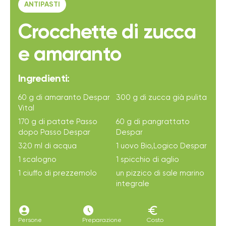
ANTIPASTI
Crocchette di zucca
e amaranto
Ingredienti:
60 g di amaranto Despar
300 g di zucca già pulita
Vital
170 g di patate Passo
60 g di pangrattato
dopo Passo Despar
Despar
320 ml di acqua
1 uovo Bio,Logico Despar
1 scalogno
1 spicchio di aglio
1 ciuffo di prezzemolo
un pizzico di sale marino
integrale
account_circle
access_time_filled
euro
Persone
Preparazione
Costo