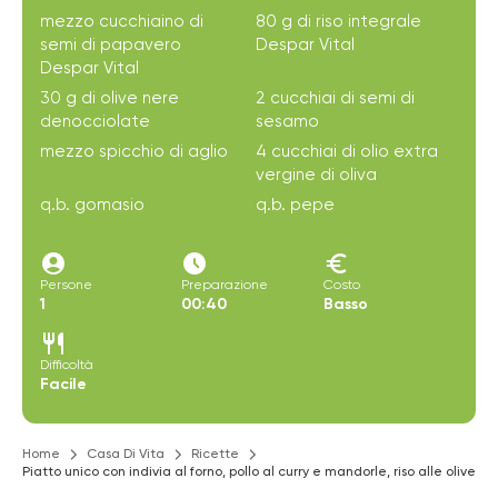
mezzo cucchiaino di
80 g di riso integrale
semi di papavero
Despar Vital
Despar Vital
30 g di olive nere
2 cucchiai di semi di
denocciolate
sesamo
mezzo spicchio di aglio
4 cucchiai di olio extra
vergine di oliva
q.b. gomasio
q.b. pepe
account_circle
access_time_filled
euro
Persone
Preparazione
Costo
1
00:40
Basso
restaurant
Difficoltà
Facile
Home
Casa Di Vita
Ricette
Piatto unico con indivia al forno, pollo al curry e mandorle, riso alle olive