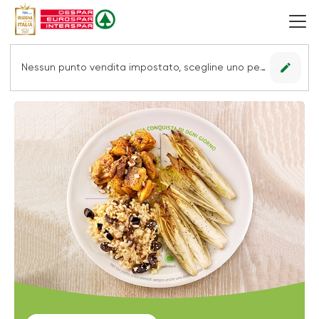
edit
Nessun punto vendita impostato, scegline uno per vedere le offerte.