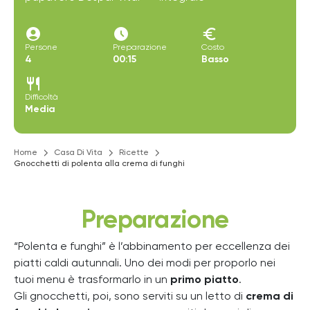
account_circle
access_time_filled
euro
Persone
Preparazione
Costo
4
00:15
Basso
restaurant
Difficoltà
Media
Home
Casa Di Vita
Ricette
Gnocchetti di polenta alla crema di funghi
Preparazione
“Polenta e funghi” è l’abbinamento per eccellenza dei
piatti caldi autunnali. Uno dei modi per proporlo nei
tuoi menu è trasformarlo in un
primo piatto
.
Gli gnocchetti, poi, sono serviti su un letto di
crema di