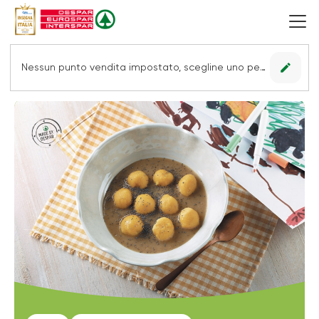
edit
Nessun punto vendita impostato, scegline uno per vedere le offerte.