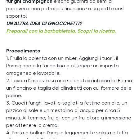
funghi champignon
e sono guarniti da semi di
papavero: non potrai più rinunciare a un piatto così
saporito!
UN’ALTRA IDEA DI GNOCCHETTI?
Preparali con la barbabietola. Scopri la ricetta.
Procedimento
1. Frulla la polenta con un mixer. Aggiungi i tuorli, il
Parmigiano e la farina fino a ottenere un impasto
omogeneo e lavorabile.
2. Lavora l’impasto su una spianatoia infarinata. Forma
un filoncino e taglia dei cilindretti con cui formare delle
palline.
3. Cuoci i funghi lavati e tagliati a fettine con olio, un
pizzico di sale e un mestolino di acqua per circa 5
minuti. Al termine, frullali con un frullatore a immersione
per ottenere la crema.
4. Porta a bollore l’acqua leggermente salata e tuffa