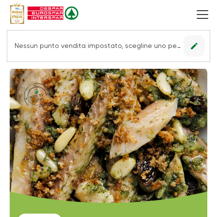
edit
Nessun punto vendita impostato, scegline uno per vedere le offerte.