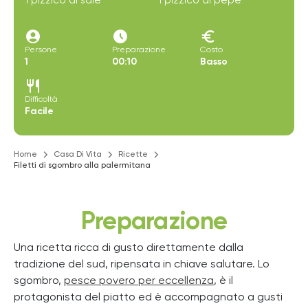
1 pizzico di sale
1 pizzico di pepe
account_circle
access_time_filled
euro
Persone
Preparazione
Costo
1
00:10
Basso
restaurant
Difficoltà
Facile
Home
Casa Di Vita
Ricette
Filetti di sgombro alla palermitana
Preparazione
Una ricetta ricca di gusto direttamente dalla
tradizione del sud, ripensata in chiave salutare. Lo
sgombro,
pesce povero per eccellenza
, è il
protagonista del piatto ed è accompagnato a gusti