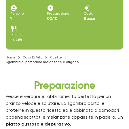
account_circle
access_time_filled
euro
Persone
Preparazione
Costo
1
00:10
Basso
restaurant
Difficoltà
Facile
Home
Casa Di Vita
Ricette
Sgombro al pomodoro melanzane e origano
Preparazione
Pesce e verdure è l’abbinamento perfetto per un
pranzo veloce e salutare. Lo sgombro porta le
proteine in questa ricetta ed è abbinato a pomodori
appena scottati e melanzane appassite in padella. Un
piatto gustoso e depurativo
,