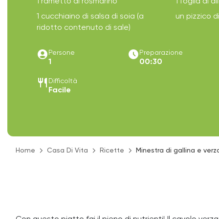
1 rametto di rosmarino
1 foglia di al
1 cucchiaino di salsa di soia (a
un pizzico 
ridotto contenuto di sale)
account_circle
access_time_filled
Persone
Preparazione
1
00:30
restaurant
Difficoltà
Facile
Home
Casa Di Vita
Ricette
Minestra di gallina e verz