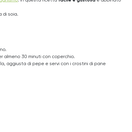
organismo
. In questa ricetta
facile e gustosa
è abbinato
a di soia.
ino.
per almeno 30 minuti con coperchio.
tola, aggiusta di pepe e servi con i crostini di pane