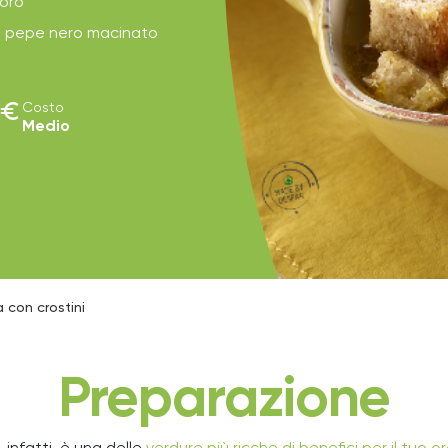
loro
di pepe nero macinato
euro
Costo
Medio
a con crostini
Preparazione