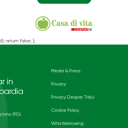
(); return false; };
Media & Press
r in
Privacy
bardia
Privacy Despar Tribù
Cookie Policy
strino (PD)
Whistleblowing