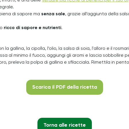
, infatti, è una delle
verdure più ricche di benefici per il tuo 
egrale.
 piena di sapore ma
senza sale
, grazie all’aggiunta della sals
to
ricco di sapore e nutrienti
.
a gallina, la cipolla, l’olio, la salsa di soia, l'alloro e il rosmar
 al minimo il fuoco, aggiungi gli aromi e lascia sobbollire 
loro, preleva la polpa di gallina e sfilacciala. Rimettila in pen
Scarica il PDF della ricetta
Torna alle ricette