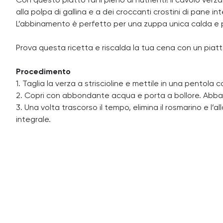
Con questo piatto fai il pieno di nutrienti! Il cavolo verza
alla polpa di gallina e a dei croccanti crostini di pane int
L’abbinamento è perfetto per una zuppa unica calda e
Prova questa ricetta e riscalda la tua cena con un piat
Procedimento
1. Taglia la verza a striscioline e mettile in una pentola con l
2. Copri con abbondante acqua e porta a bollore. Abbassa
3. Una volta trascorso il tempo, elimina il rosmarino e l’al
integrale.