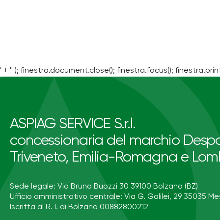
' + '' ); finestra.document.close(); finestra.focus(); finestra.print
ASPIAG SERVICE S.r.l.
concessionaria del marchio Despa
Triveneto, Emilia-Romagna e Lom
Sede legale: Via Bruno Buozzi 30 39100 Bolzano (BZ)
Ufficio amministrativo centrale: Via G. Galilei, 29 35035 Me
Iscritta al R. I. di Bolzano 00882800212