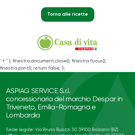
Torna alle ricette
' + '' ); finestra.document.close(); finestra.focus();
finestra.print(); return false; };
ASPIAG SERVICE S.r.l.
concessionaria del marchio Despar in
Triveneto, Emilia-Romagna e
Lombardia
Sede legale: Via Bruno Buozzi 30 39100 Bolzano (BZ)