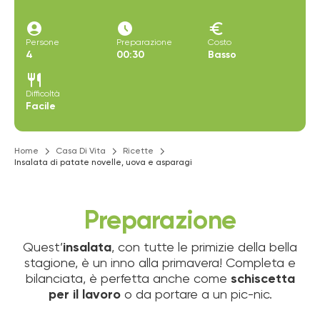
account_circle
access_time_filled
euro
Persone
Preparazione
Costo
4
00:30
Basso
restaurant
Difficoltà
Facile
Home
Casa Di Vita
Ricette
Insalata di patate novelle, uova e asparagi
Preparazione
Quest’
insalata
, con tutte le primizie della bella
stagione, è un inno alla primavera! Completa e
bilanciata, è perfetta anche come
schiscetta
per il lavoro
o da portare a un pic-nic.