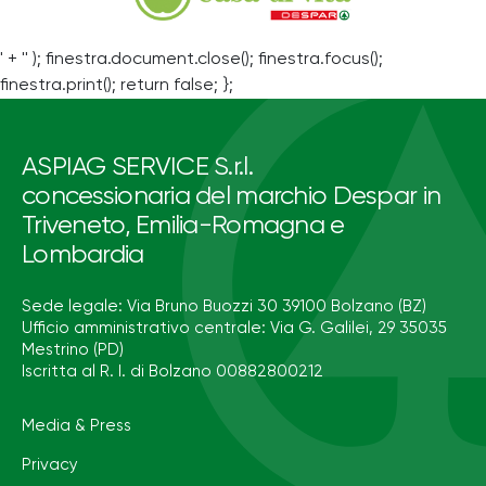
' + '' ); finestra.document.close(); finestra.focus();
finestra.print(); return false; };
ASPIAG SERVICE S.r.l.
concessionaria del marchio Despar in
Triveneto, Emilia-Romagna e
Lombardia
Sede legale: Via Bruno Buozzi 30 39100 Bolzano (BZ)
Ufficio amministrativo centrale: Via G. Galilei, 29 35035
Mestrino (PD)
Iscritta al R. I. di Bolzano 00882800212
Media & Press
Privacy