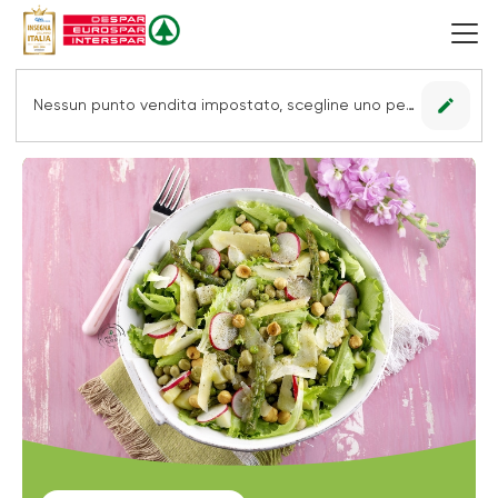
edit
Nessun punto vendita impostato, scegline uno per vedere le offerte.