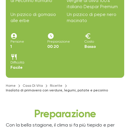
di Pecorino Romano
vergine di oliva 100%
italiano Despar Premium
Un pizzico di gomasio
Un pizzico di pepe nero
alle erbe
macinato
account_circle
access_time_filled
euro
Persone
Preparazione
Costo
1
00:20
Basso
restaurant
Difficoltà
Facile
Home
Casa Di Vita
Ricette
Insalata di primavera con verdure, legumi, patate e pecorino
Preparazione
Con la bella stagione, il clima si fa più tiepido e per