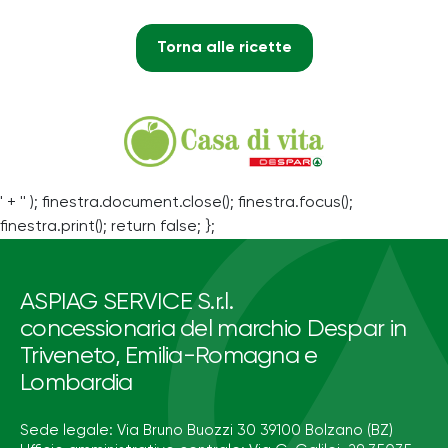
Torna alle ricette
' + '' ); finestra.document.close(); finestra.focus();
finestra.print(); return false; };
ASPIAG SERVICE S.r.l.
concessionaria del marchio Despar in
Triveneto, Emilia-Romagna e
Lombardia
Sede legale: Via Bruno Buozzi 30 39100 Bolzano (BZ)