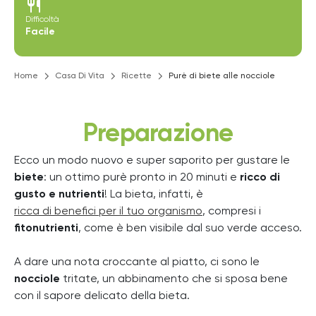
restaurant
Difficoltà
Facile
Home
Casa Di Vita
Ricette
Purè di biete alle nocciole
Preparazione
Ecco un modo nuovo e super saporito per gustare le
biete
: un ottimo purè pronto in 20 minuti e
ricco di
gusto e nutrienti
! La bieta, infatti, è
ricca di benefici per il tuo organismo
, compresi i
fitonutrienti
, come è ben visibile dal suo verde acceso.
A dare una nota croccante al piatto, ci sono le
nocciole
tritate, un abbinamento che si sposa bene
con il sapore delicato della bieta.