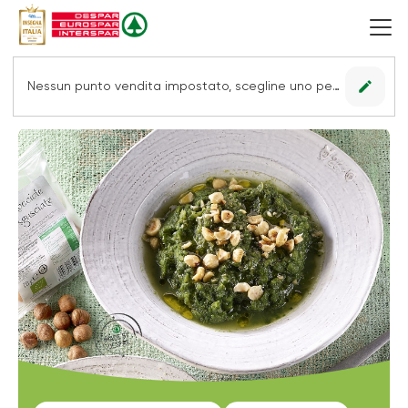
edit
Nessun punto vendita impostato, scegline uno per vedere le offerte.