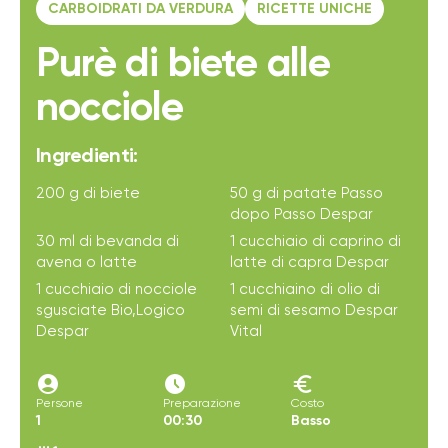
CARBOIDRATI DA VERDURA
RICETTE UNICHE
Purè di biete alle
nocciole
Ingredienti:
200 g di biete
50 g di patate Passo
dopo Passo Despar
30 ml di bevanda di
1 cucchiaio di caprino di
avena o latte
latte di capra Despar
1 cucchiaio di nocciole
1 cucchiaino di olio di
sgusciate Bio,Logico
semi di sesamo Despar
Despar
Vital
account_circle
access_time_filled
euro
Persone
Preparazione
Costo
1
00:30
Basso