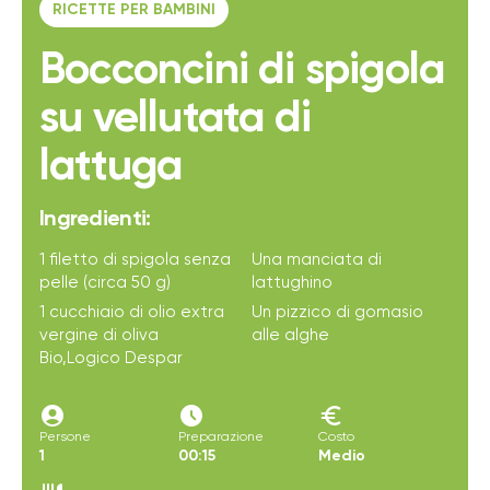
RICETTE PER BAMBINI
Bocconcini di spigola
su vellutata di
lattuga
Ingredienti:
1 filetto di spigola senza
Una manciata di
pelle (circa 50 g)
lattughino
1 cucchiaio di olio extra
Un pizzico di gomasio
vergine di oliva
alle alghe
Bio,Logico Despar
account_circle
access_time_filled
euro
Persone
Preparazione
Costo
1
00:15
Medio