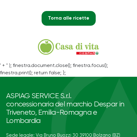
Torna alle ricette
' + '' ); finestra.document.close(); finestra.focus();
finestra.print(); return false; };
ASPIAG SERVICE S.r.l.
concessionaria del marchio Despar in
Triveneto, Emilia-Romagna e
Lombardia
Sede legale: Via Bruno Buozzi 30 39100 Bolzano (BZ)