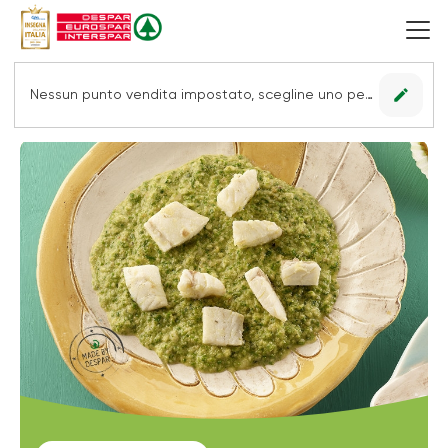
edit
Nessun punto vendita impostato, scegline uno per vedere le offerte.