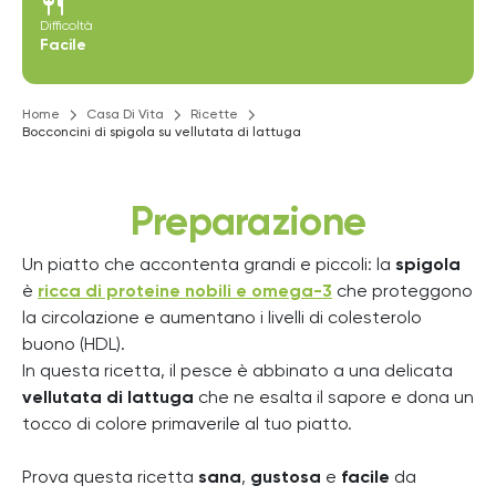
restaurant
Difficoltà
Facile
Home
Casa Di Vita
Ricette
Bocconcini di spigola su vellutata di lattuga
Preparazione
Un piatto che accontenta grandi e piccoli: la
spigola
è
ricca di proteine nobili e omega-3
che proteggono
la circolazione e aumentano i livelli di colesterolo
buono (HDL).
In questa ricetta, il pesce è abbinato a una delicata
vellutata di lattuga
che ne esalta il sapore e dona un
tocco di colore primaverile al tuo piatto.
Prova questa ricetta
sana
,
gustosa
e
facile
da