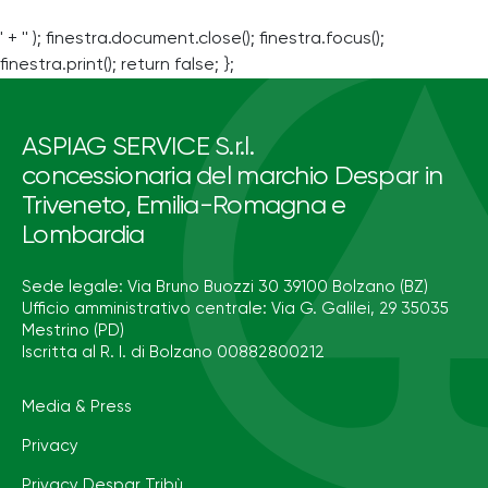
' + '' ); finestra.document.close(); finestra.focus();
finestra.print(); return false; };
ASPIAG SERVICE S.r.l.
concessionaria del marchio Despar in
Triveneto, Emilia-Romagna e
Lombardia
Sede legale: Via Bruno Buozzi 30 39100 Bolzano (BZ)
Ufficio amministrativo centrale: Via G. Galilei, 29 35035
Mestrino (PD)
Iscritta al R. I. di Bolzano 00882800212
Media & Press
Privacy
Privacy Despar Tribù