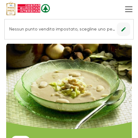
edit
Nessun punto vendita impostato, scegline uno per vedere le offerte.