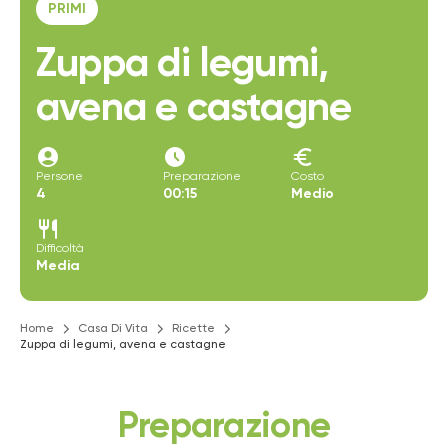
PRIMI
Zuppa di legumi,
avena e castagne
account_circle
access_time_filled
euro
Persone
Preparazione
Costo
4
00:15
Medio
restaurant
Difficoltà
Media
Home
Casa Di Vita
Ricette
Zuppa di legumi, avena e castagne
Preparazione