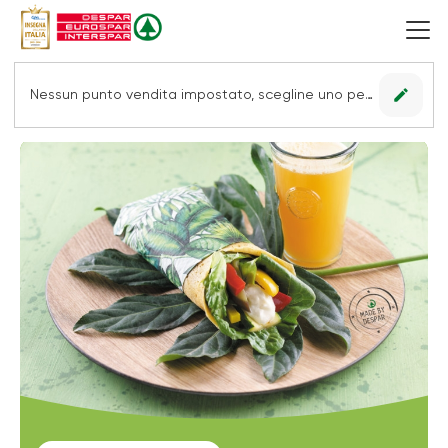
edit
Nessun punto vendita impostato, scegline uno per vedere le offerte.