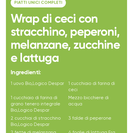
PIATTI UNICI COMPLETI
Wrap di ceci con
stracchino, peperoni,
melanzane, zucchine
e lattuga
Ingredienti:
1 uovo Bio,Logico Despar
1 cucchiaio di farina di
ceci
1 cucchiaio di farina di
Mezzo bicchiere di
grano tenero integrale
acqua
Bio,Logico Despar
2 cucchiai di stracchino
3 falde di peperone
Bio,Logico Despar
2 fette di melanzana
4 foglie di lattuga Era