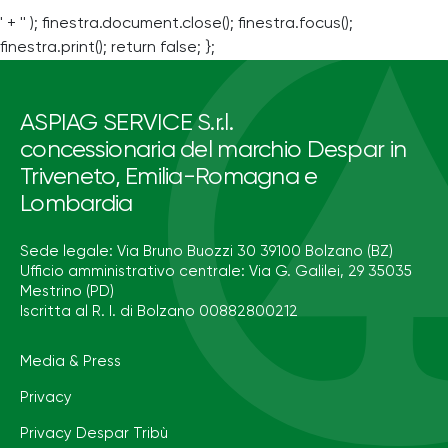
' + '' ); finestra.document.close(); finestra.focus();
finestra.print(); return false; };
ASPIAG SERVICE S.r.l.
concessionaria del marchio Despar in
Triveneto, Emilia-Romagna e
Lombardia
Sede legale: Via Bruno Buozzi 30 39100 Bolzano (BZ)
Ufficio amministrativo centrale: Via G. Galilei, 29 35035
Mestrino (PD)
Iscritta al R. I. di Bolzano 00882800212
Media & Press
Privacy
Privacy Despar Tribù