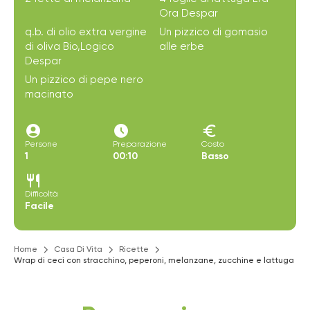
Ora Despar
q.b. di olio extra vergine
Un pizzico di gomasio
di oliva Bio,Logico
alle erbe
Despar
Un pizzico di pepe nero
macinato
account_circle
access_time_filled
euro
Persone
Preparazione
Costo
1
00:10
Basso
restaurant
Difficoltà
Facile
Home
Casa Di Vita
Ricette
Wrap di ceci con stracchino, peperoni, melanzane, zucchine e lattuga