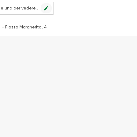
edit
Nessun punto vendita impostato, scegline uno per vedere le offerte.
 - Piazza Margherita, 4