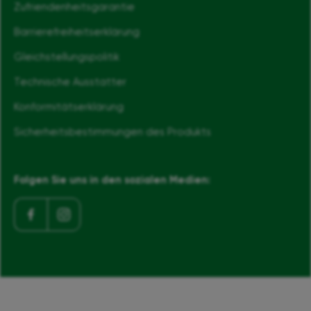
Zufriendenheitsgarantie
Barrierefreiheits­erklärung
Gleichstellungspolitik
Technische Ausstatter
Konformitätserklärung
Sicherheitsbestimmungen des Produkts
Folgen Sie uns in den sozialen Medien: