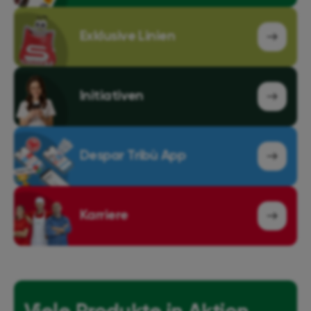
Exklusive Linien
Initiativen
Despar Tribù App
Karriere