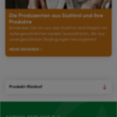
Die Produzenten aus Südtirol und ihre
Produkte
Entdecken Sie mit uns das Südtirol: eine Region mit
außergewöhnlichen lokalen Spezialitäten, die aus
unvergleichlichen Bedingungen hervorgehen!
MEHR ERFAHREN
Produkt-Rückruf