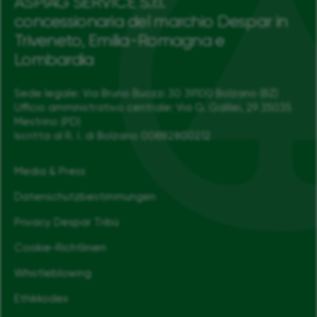
ASPIAG SERVICE S.r.l.
concessionaria del marchio Despar in
Triveneto, Emilia-Romagna e
Lombardia
Sede legale: Via Bruno Buozzi 30 39100 Bolzano (BZ)
Ufficio amministrativo centrale: Via G. Galilei, 29 35035
Mestrino (PD)
Iscritta al R. I. di Bolzano 00882800212
Media & Press
Datenschutzbestimmungen
Privacy Despar Tribù
Cookie-Richtlinien
Whistleblowing
Ethikkodex