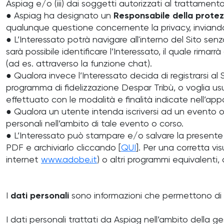
Aspiag e/o (iii) dai soggetti autorizzati al trattamento
● Aspiag ha designato un
Responsabile della protez
qualunque questione concernente la privacy, inviando 
● L’Interessato potrà navigare all'interno del Sito s
sarà possibile identificare l’Interessato, il quale rim
(ad es. attraverso la funzione chat).
● Qualora invece l’Interessato decida di registrarsi al 
programma di fidelizzazione Despar Tribù, o voglia usufr
effettuato con le modalità e finalità indicate nell’appo
● Qualora un utente intenda iscriversi ad un evento o 
personali nell’ambito di tale evento o corso.
● L’Interessato può stampare e/o salvare la presente i
PDF e archiviarlo cliccando [
QUI
]. Per una corretta vi
internet
www.adobe.it
) o altri programmi equivalenti
I
dati personali
sono informazioni che permettono di id
I dati personali trattati da Aspiag nell’ambito della 