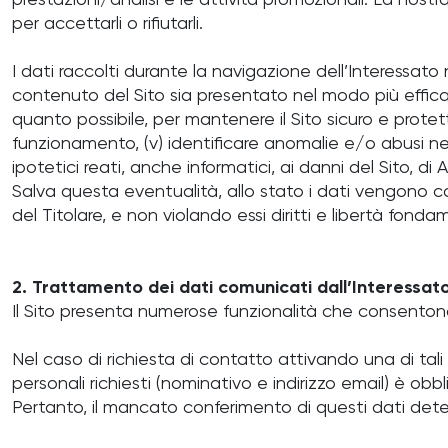
prestazioni/analisi e le attività promozionali. La nostra
per accettarli o rifiutarli.
I dati raccolti durante la navigazione dell’Interessato ne
contenuto del Sito sia presentato nel modo più efficace 
quanto possibile, per mantenere il Sito sicuro e protett
funzionamento, (v) identificare anomalie e/o abusi nell’
ipotetici reati, anche informatici, ai danni del Sito, di
Salva questa eventualità, allo stato i dati vengono co
del Titolare, e non violando essi diritti e libertà fondam
2. Trattamento dei dati comunicati dall’Interessato 
Il Sito presenta numerose funzionalità che consentono a
Nel caso di richiesta di contatto attivando una di tali a
personali richiesti (nominativo e indirizzo email) è obbl
Pertanto, il mancato conferimento di questi dati determin