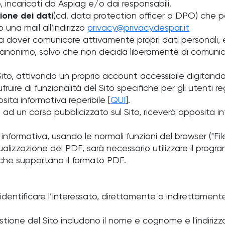
, incaricati da Aspiag e/o dai responsabili.
ione dei dati
(cd. data protection officer o DPO) che 
una mail all’indirizzo
privacy@privacy.despar.it
enza dover comunicare attivamente propri dati personali
arrà anonimo, salvo che non decida liberamente di comunic
Sito, attivando un proprio account accessibile digitando 
uire di funzionalità del Sito specifiche per gli utenti reg
sita informativa reperibile [
QUI
].
ad un corso pubblicizzato sul Sito, riceverà apposita in
nformativa, usando le normali funzioni del browser ("Fil
sualizzazione del PDF, sarà necessario utilizzare il prog
, che supportano il formato PDF.
entificare l’Interessato, direttamente o indirettamente
gestione del Sito includono il nome e cognome e l'indiriz