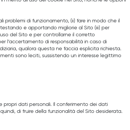
 in merito all’uso dei cookie nel Sito, nonché le opzioni
uali problemi di funzionamento, (ii) fare in modo che il
testando e apportando migliorie al Sito (iii) per
uso del Sito e per controllarne il corretto
 per l’accertamento di responsabilità in caso di
udiziaria, qualora questa ne faccia esplicita richiesta.
menti sono leciti, sussistendo un interesse legittimo
e propri dati personali. Il conferimento dei dati
uindi, di fruire della funzionalità del Sito desiderata.