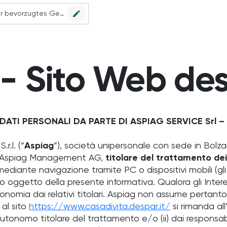
edit
Kein Geschäft ausgewählt. Wählen Sie Ihr bevorzugtes Geschäft, um alle Angebote sehen zu können.
 - Sito Web des
ATI PERSONALI DA PARTE DI ASPIAG SERVICE Srl 
.l. (“
Aspiag
”), società unipersonale con sede in Bolza
di Aspiag Management AG,
titolare del trattamento dei 
mediante navigazione tramite PC o dispositivi mobili (gli
o oggetto della presente informativa. Qualora gli Interessa
omia dai relativi titolari. Aspiag non assume pertanto 
 al sito
https://www.casadivita.despar.it/
si rimanda all
autonomo titolare del trattamento e/o (ii) dai responsa