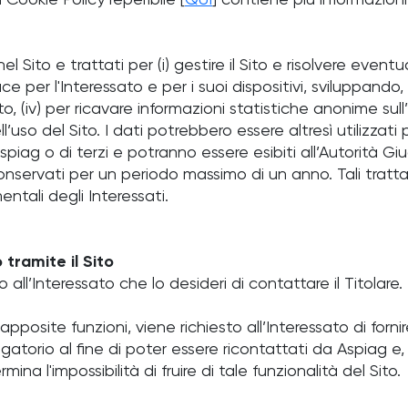
 Cookie Policy reperibile [
QUI
] contiene più informazioni
l Sito e trattati per (i) gestire il Sito e risolvere event
per l'Interessato e per i suoi dispositivi, sviluppando, 
o, (iv) per ricavare informazioni statistiche anonime sull’
uso del Sito. I dati potrebbero essere altresì utilizzati
 Aspiag o di terzi e potranno essere esibiti all’Autorità Gi
nservati per un periodo massimo di un anno. Tali tratta
entali degli Interessati.
tramite il Sito
ll’Interessato che lo desideri di contattare il Titolare.
pposite funzioni, viene richiesto all’Interessato di fornir
igatorio al fine di poter essere ricontattati da Aspiag e, q
a l'impossibilità di fruire di tale funzionalità del Sito.