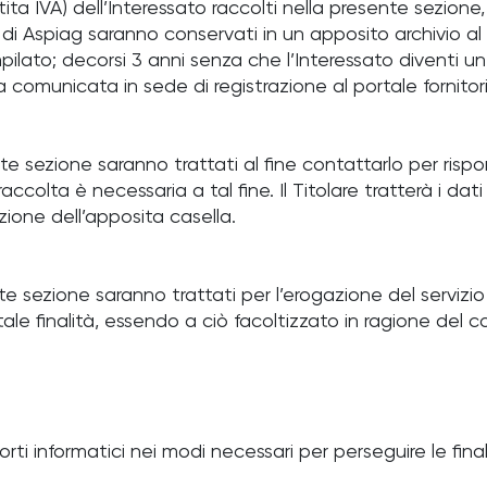
rtita IVA) dell’Interessato raccolti nella presente sezione
i di Aspiag saranno conservati in un apposito archivio al fi
lato; decorsi 3 anni senza che l’Interessato diventi un f
a comunicata in sede di registrazione al portale fornitori
nte sezione saranno trattati al fine contattarlo per rispo
ccolta è necessaria a tal fine. Il Titolare tratterà i dati
ione dell’apposita casella.
sente sezione saranno trattati per l’erogazione del servi
er tale finalità, essendo a ciò facoltizzato in ragione d
rti informatici nei modi necessari per perseguire le final