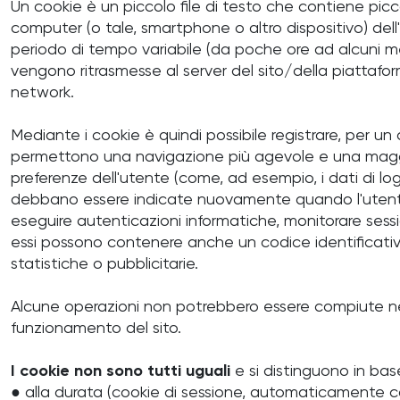
Un cookie è un piccolo file di testo che contiene picc
computer (o tale, smartphone o altro dispositivo) dell'
periodo di tempo variabile (da poche ore ad alcuni mes
vengono ritrasmesse al server del sito/della piattaf
network.
Mediante i cookie è quindi possibile registrare, per un c
permettono una navigazione più agevole e una maggiore f
preferenze dell'utente (come, ad esempio, i dati di logi
debbano essere indicate nuovamente quando l'utente tor
eseguire autenticazioni informatiche, monitorare sessi
essi possono contenere anche un codice identificativo 
statistiche o pubblicitarie.
Alcune operazioni non potrebbero essere compiute nel 
funzionamento del sito.
I cookie non sono tutti uguali
e si distinguono in bas
● alla durata (cookie di sessione, automaticamente ca