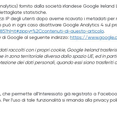
alytics) fornito dalla società irlandese Google Ireland 
ettagliate statistiche.
 IP degli utenti dopo averne ricavato i metadati per ris
to può in ogni caso disattivare Google Analytics 4 sul p
85?hl=it#zippy=%2Ccontenuti-di-questo-articolo
.
cy di Google al seguente indirizzo:
https://www.google.co
ti raccolti con i propri cookie, Google Ireland trasferis
in zona territoriale diversa dallo spazio UE, ed in part
ezione dei dati personali, quando essi siano trasferiti a
, che permette all’Interessato già registrato a Facebook,
 Per l’uso di tale funzionalità si rimanda alla privacy po