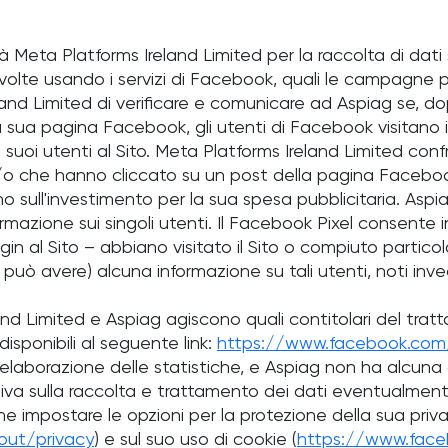
 Meta Platforms Ireland Limited per la raccolta di dati s
 svolte usando i servizi di Facebook, quali le campagne p
land Limited di verificare e comunicare ad Aspiag se, 
sua pagina Facebook, gli utenti di Facebook visitano il
i suoi utenti al Sito. Meta Platforms Ireland Limited con
e/o che hanno cliccato su un post della pagina Faceboo
no sull'investimento per la sua spesa pubblicitaria. Aspi
azione sui singoli utenti. Il Facebook Pixel consente ino
ogin al Sito – abbiano visitato il Sito o compiuto partico
può avere) alcuna informazione su tali utenti, noti in
land Limited e Aspiag agiscono quali contitolari del tr
disponibili al seguente link:
https://www.facebook.com/
 elaborazione delle statistiche, e Aspiag non ha alcuna 
mativa sulla raccolta e trattamento dei dati eventualme
ome impostare le opzioni per la protezione della sua priva
ut/privacy
) e sul suo uso di cookie (
https://www.face