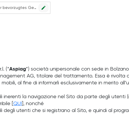
edit
Kein Geschäft ausgewählt. Wählen Sie Ihr bevorzugtes Geschäft, um alle Angebote sehen zu können.
. (“
Aspiag
”) società unipersonale con sede in Bolzano
nagement AG, titolare del trattamento. Essa è rivolta 
obili, al fine di informarli esclusivamente in merito all’
i inerenti la navigazione nel Sito da parte degli utenti (i
ibile [
QUI
], nonché
i degli utenti che si registrano al Sito, e quindi al prog