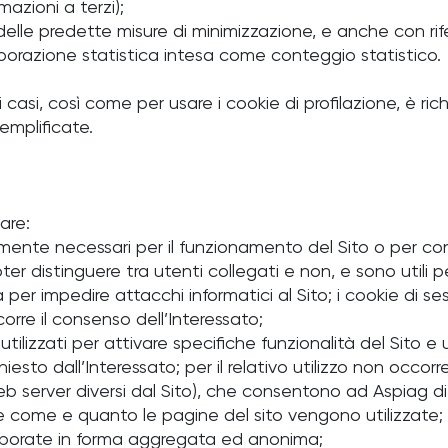
azioni a terzi);
delle predette misure di minimizzazione, e anche con ri
laborazione statistica intesa come conteggio statistico.
ri casi, così come per usare i cookie di profilazione, è ri
emplificate.
lare:
ente necessari per il funzionamento del Sito o per conse
oter distinguere tra utenti collegati e non, e sono utili
a per impedire attacchi informatici al Sito; i cookie di s
corre il consenso dell’Interessato;
 utilizzati per attivare specifiche funzionalità del Sito 
ichiesto dall’Interessato; per il relativo utilizzo non occor
 web server diversi dal Sito), che consentono ad Aspiag di 
apire come e quanto le pagine del sito vengono utilizzate
 elaborate in forma aggregata ed anonima;