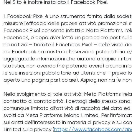
Nel Sito è inoltre installato il Facebook Pixel.
Il Facebook Pixel è uno strumento fornito dalla società
misurare l'efficacia delle proprie attività promozionali
Facebook Pixel consente infatti a Meta Platforms Ire
Facebook, o dopo aver letto un particolare post sulla 
ha notizia – tramite il Facebook Pixel – delle visite de
cui Facebook ha mostrato l'inserzione pubblicitaria 
aggregata le informazioni che aiutano a capire il ritor
statistici, non avendo (né potendo avere) alcuna inform
le sue inserzioni pubblicitarie ad utenti che – previo l
aperto una pagina particolare). Aspiag non ha (e non 
Nello svolgimento di tale attività, Meta Platforms Ire
contratto di contitolarità, i dettagli dello stesso sono 
comunque limitata all’attività di raccolta del dato ed
svolti da Meta Platforms Ireland Limited. Per l’infor
sui diritti dell’Interessato in materia di privacy e su c
Limited sulla privacy (
https://www.facebook.com/abo