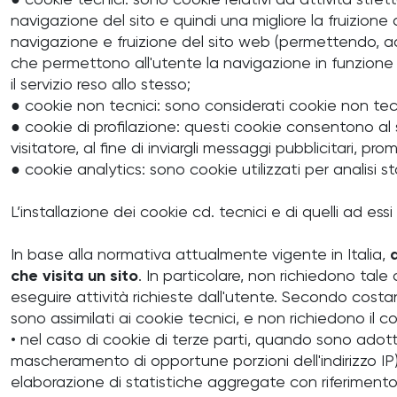
● cookie tecnici: sono cookie relativi ad attività s
navigazione del sito e quindi una migliore la fruizione
navigazione e fruizione del sito web (permettendo, ad 
che permettono all'utente la navigazione in funzione di u
il servizio reso allo stesso;
● cookie non tecnici: sono considerati cookie non tecn
● cookie di profilazione: questi cookie consentono al sit
visitatore, al fine di inviargli messaggi pubblicitari, 
● cookie analytics: sono cookie utilizzati per analisi s
L’installazione dei cookie cd. tecnici e di quelli ad ess
In base alla normativa attualmente vigente in Italia,
che visita un sito
. In particolare, non richiedono tale
eseguire attività richieste dall'utente. Secondo costan
sono assimilati ai cookie tecnici, e non richiedono il 
• nel caso di cookie di terze parti, quando sono adott
mascheramento di opportune porzioni dell'indirizzo IP) e
elaborazione di statistiche aggregate con riferimento 