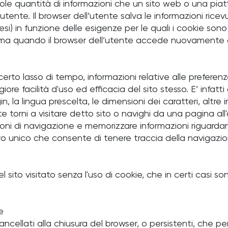
ole quantità di informazioni che un sito web o una piat
utente. Il browser dell’utente salva le informazioni ricev
i) in funzione delle esigenze per le quali i cookie sono 
orma quando il browser dell’utente accede nuovamente 
erto lasso di tempo, informazioni relative alle preferenze 
acilità d'uso ed efficacia del sito stesso. E’ infatti g
n, la lingua prescelta, le dimensioni dei caratteri, altr
ni a visitare detto sito o navighi da una pagina all'alt
oni di navigazione e memorizzare informazioni riguardan
unico che consente di tenere traccia della navigazione d
sito visitato senza l'uso di cookie, che in certi casi s
e
ncellati alla chiusura del browser, o persistenti, che p