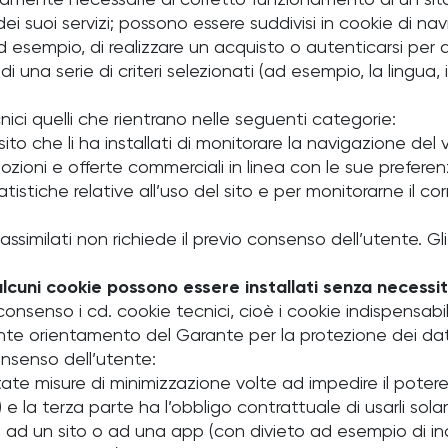
trettamente necessarie al corretto funzionamento di un 
 dei suoi servizi; possono essere suddivisi in cookie di 
esempio, di realizzare un acquisto o autenticarsi per a
na serie di criteri selezionati (ad esempio, la lingua, i 
ici quelli che rientrano nelle seguenti categorie:
o che li ha installati di monitorare la navigazione del visi
promozioni e offerte commerciali in linea con le sue prefe
tatistiche relative all’uso del sito e per monitorarne il 
i assimilati non richiede il previo consenso dell’utente. Gl
alcuni cookie possono essere installati senza necessi
 consenso i cd. cookie tecnici, cioè i cookie indispensabi
te orientamento del Garante per la protezione dei dati i
consenso dell’utente:
ate misure di minimizzazione volte ad impedire il potere
 la terza parte ha l’obbligo contrattuale di usarli solam
ad un sito o ad una app (con divieto ad esempio di incro