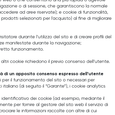
sito web o che consentono una più rapida o agevole
navigazione o di sessione, che garantiscono la normale
ccedere ad aree riservate); e cookie di funzionalità,
prodotti selezionati per l'acquisto) al fine di migliorare
tatore durante l’utilizzo del sito e di creare profili del
renze manifestate durante la navigazione;
corretto funzionamento.
i altri cookie richiedono il previo consenso dell’utente.
tà di un apposito consenso espresso dell’utente
li per il funzionamento del sito o necessari per
taliano (di seguito il “Garante”), i cookie analytics
 identificativo dei cookie (ad esempio, mediante il
ente per fornire al gestore del sito web il servizio di
ciare le informazioni raccolte con altre di cui